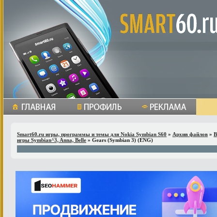
Smart60.ru игры, программы и темы для Nokia Symbian S60
»
Архив файлов
»
В
игры Symbian^3, Anna, Belle
» Gears (Symbian 3) (ENG)