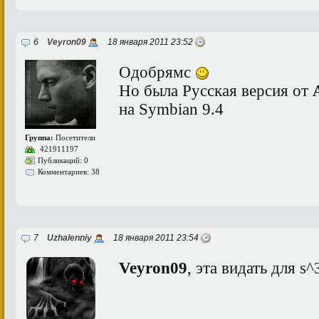
6
Veyron09
18 января 2011 23:52
Одобрямс
Но была Русская версия от
на Symbian 9.4
Группа:
Посетители
421911197
Публикаций: 0
Комментариев: 38
7
Uzhalenniy
18 января 2011 23:54
Veyron09
, эта видать для s^