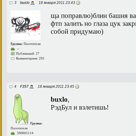
3
buxlo
18 января 2011 23:43
ща поправлю)блин башня ва
фтп залить но глаза цук зак
собой придумаю)
Группа:
Посетители
--
Публикаций: 27
Комментариев: 295
4
F357
18 января 2011 23:45
buxlo
,
РэдБул и взлетишь!
Группа:
Посетители
590001114