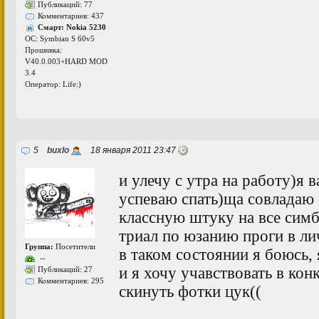
Публикаций: 77
Комментариев: 437
Смарт: Nokia 5230
ОС: Symbian S 60v5
Прошивка:
V40.0.003+HARD MOD
3.4
Оператор: Life:)
5
buxlo
18 января 2011 23:47
и улечу с утра на работу)я в
успеваю спать)ща совладаю 
классную штуку на все симб
триал по юзанию проги в ли
Группа:
Посетители
в таком состоянии я боюсь, 
--
и я хочу учавствовать в кон
Публикаций: 27
Комментариев: 295
скинуть фотки цук((