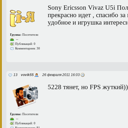
Sony Ericsson Vivaz U5i По
прекрасно идет , спасибо за
удобное и игрушка интересн
Группа:
Посетители
--
Публикаций: 0
Комментариев: 30
13
vovik55
26 февраля 2011 16:03
5228 тянет, но FPS жуткий))
Группа:
Посетители
--
Публикаций: 0
Комментариев: 81