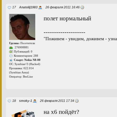
17
Anatolij1983
26 февраля 2011 16:46
полет нормальный
--------------------
"Поживем - увидим, доживем - узна
Группа:
Посетители
276908881
Публикаций: 0
Комментариев: 288
Смарт: Nokia N8-00
ОС: Symbian^3 (Hacked)
Прошивка: 022.014
(Symbian Anna)
Оператор: BeeLine
18
smoky-1
26 февраля 2011 17:34
на x6 пойдёт?