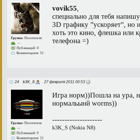
vovik55
,
специально для тебя напишу
3D графику ”ускоряет”, но
хоть это кино, флешка или 
Группа:
Посетители
телефона =)
--
Публикаций: 0
Комментариев: 51
24
k3K_S
27 февраля 2011 00:53
Игра норм))Пошла на ура, н
нормальынй worms))
--------------------
Группа:
Посетители
k3K_S (Nokia N8)
--
Публикаций: 0
Комментариев: 21