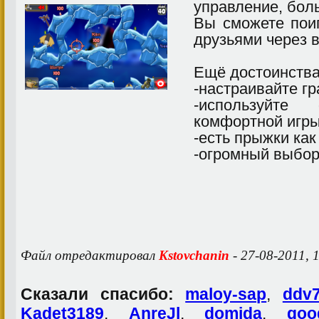
управление, бол
Вы сможете пои
друзьями через 
Ещё достоинств
-настраивайте г
-используйт
комфортной игр
-есть прыжки ка
-огромный выбор
Файл отредактировал
Kstovchanin
- 27-08-2011, 
Сказали спасибо:
maloy-sap
,
ddv
Kadet3189
,
AnreJl
,
domida
,
goo