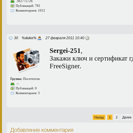
382775726
Публикаций: 781
Комментариев: 1012
30
%duke%
27 февраля 2011 10:40
Sergei-251
,
Закажи ключ и сертификат гд
FreeSigner.
Группа:
Посетители
--
Публикаций: 0
Комментариев: 3
Назад
1
2
Далее
Добавление комментария