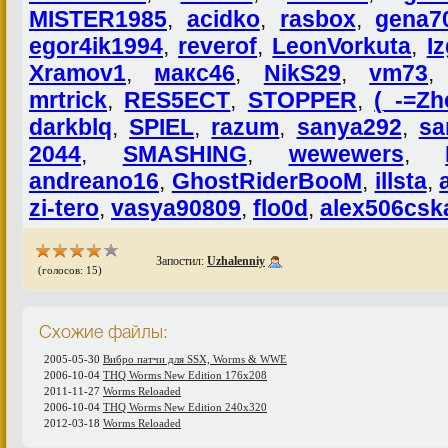
MISTER1985
,
acidko
,
rasbox
,
gena7
egor4ik1994
,
reverof
,
LeonVorkuta
,
I
Xramov1
,
макс46
,
NikS29
,
vm73
mrtrick
,
RES5ECT
,
STOPPER
,
(_-=Zh
darkblq
,
SPIEL
,
razum
,
sanya292
,
sa
2044
,
SMASHING
,
wewewers
,
andreano16
,
GhostRiderBooM
,
illsta
,
zi-tero
,
vasya90809
,
flo0d
,
alex506csk
Запостил:
Uzhalenniy
(голосов: 15)
Схожие файлы:
2005-05-30
Вибро патчи для SSX, Worms & WWE
2006-10-04
THQ Worms New Edition 176x208
2011-11-27
Worms Reloaded
2006-10-04
THQ Worms New Edition 240x320
2012-03-18
Worms Reloaded