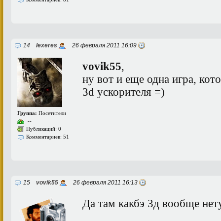
14
lexeres
26 февраля 2011 16:09
vovik55
,
ну вот и еще одна игра, кото
3d ускорителя =)
Группа:
Посетители
--
Публикаций: 0
Комментариев: 51
15
vovik55
26 февраля 2011 16:13
Да там какбэ 3д вообще нет