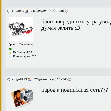
1
buxlo
26 февраля 2011 12:56
блин опередил)))с утра увиде
думал залить :D
Группа:
Посетители
--
Публикаций: 27
Комментариев: 295
2
gufi123
26 февраля 2011 12:59
народ а подписаная есть???