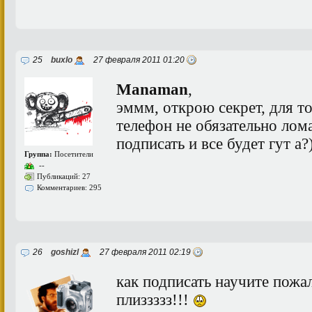
25
buxlo
27 февраля 2011 01:20
Manaman
,
эммм, открою секрет, для т
телефон не обязательно лома
подписать и все будет гут а?
Группа:
Посетители
--
Публикаций: 27
Комментариев: 295
26
goshizl
27 февраля 2011 02:19
как подписать научите пожа
плиззззз!!!