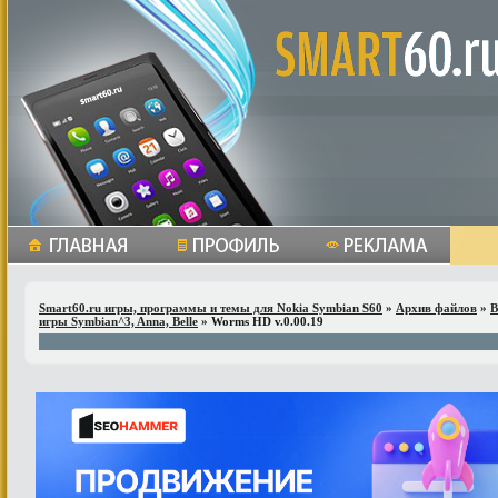
Smart60.ru игры, программы и темы для Nokia Symbian S60
»
Архив файлов
»
В
игры Symbian^3, Anna, Belle
» Worms HD v.0.00.19