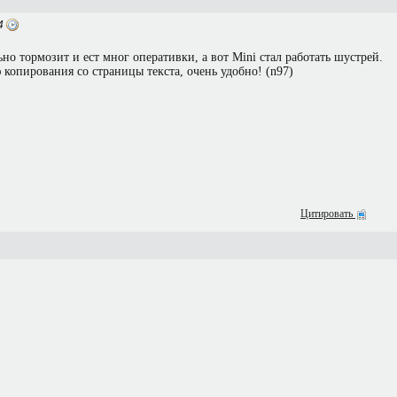
24
ьно тормозит и ест мног оперативки, а вот Mini стал работать шустрей.
опирования со страницы текста, очень удобно! (n97)
Цитировать