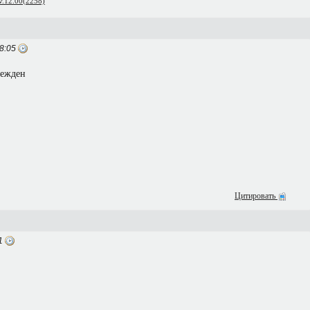
 v.12.00(2258)
8:05
режден
Цитировать
31