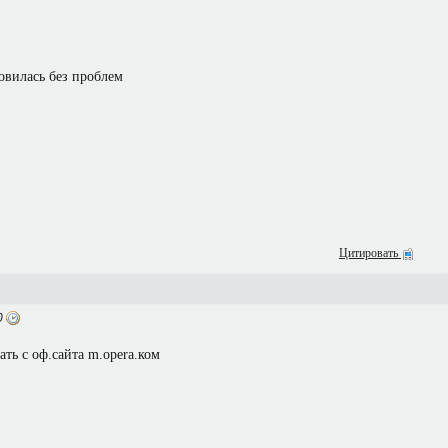
новилась без проблем
Цитировать
0
ать с оф.сайта m.opera
.ком