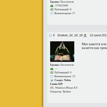
Группа:
Посетители
373652949
Публикаций: 0
Комментариев: 27
6
Drakon_10_10_10
10 июля 201
Мне кажется или 
касается как про
Группа:
Посетители
--
Публикаций: 0
Комментариев: 13
Смарт: Nokia
Lumia 820
ОС: Windows Phone 8.0
Оператор: Beeline