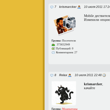
7
krismarcker
10 июля 2011 17:
Mobile дествител
Изменили опцию к
Группа:
Посетители
373652949
Публикаций: 0
Комментариев: 27
8
Relax
10 июля 2011 22:48
krismarcker
,
качайте
Группа:
Модераторы