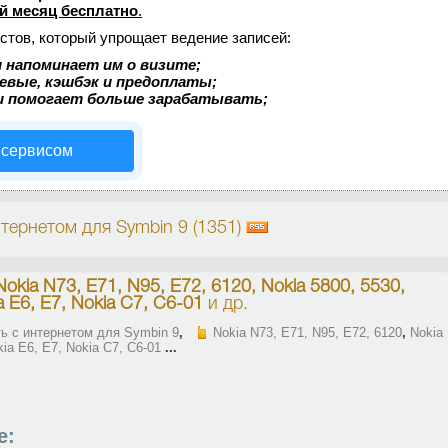
й месяц бесплатно
.
стов, который упрощает ведение записей:
 напоминает им о визите;
аевые, кэшбэк и предоплаты;
и помогает больше зарабатывать;
 сервисом
тернетом для Symbin 9 (1351)
Nokia N73, E71, N95, E72, 6120, Nokia 5800, 5530,
a E6, E7, Nokia C7, C6-01
и др.
ь с интернетом для Symbin 9
,
Nokia N73, E71, N95, E72, 6120
,
Nokia
kia E6, E7, Nokia C7, C6-01
...
е: