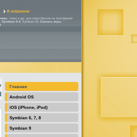
В избранное
аммы
, темы и др. для смартфонов на платформе
,
Symbian 9.4
, Symbian 9).
Скачать игры
,
d
м
Главная
Android OS
iOS (iPhone, iPod)
Symbian 6, 7, 8
Symbian 9