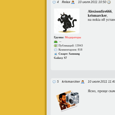
4
Relax
10 июля 2011 10:50
Alexisonfire666
,
krismarcker
,
на nokia n8 уста
Группа:
Модераторы
--
Публикаций: 13943
Комментариев: 818
Смарт: Samsung
Galaxy S7
5
krismarcker
10 июля 2011 11:4
Ясно, проще скач