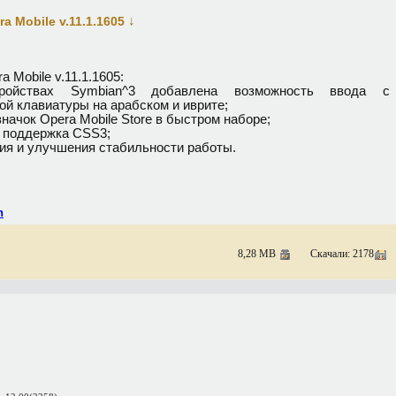
↓
a Mobile v.11.1.1605
a Mobile v.11.1.1605:
ойствах Symbian^3 добавлена возможность ввода с
ой клавиатуры на арабском и иврите;
начок Opera Mobile Store в быстром наборе;
 поддержка CSS3;
ия и улучшения стабильности работы.
n
8,28 MB
Скачали: 2178