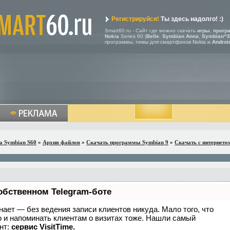
Регистрируйся!
Ты здесь надолго! :)
Smart60.ru - Сайт где можно скачать
игры
,
прогр
Nokia
Series 60 (
Belle
,
Symbian Anna
,
Symbian^3
программы, темы для смартфонов Nokia и
Androi
a Symbian S60
»
Архив файлов
»
Скачать программы Symbian 9
»
Скачать с интернето
обственном Telegram-боте
 знает — без ведения записи клиентов никуда. Мало того, что
о и напоминать клиентам о визитах тоже. Нашли самый
нт:
сервис VisitTime.