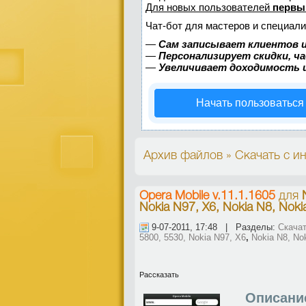
Для новых пользователей
первы
Чат-бот для мастеров и специали
—
Сам записывает клиентов и
—
Персонализирует скидки, ч
—
Увеличивает доходимость 
Начать пользоваться
Архив файлов » Скачать с ин
Opera Mobile v.11.1.1605
для
Nokia N97, X6, Nokia N8, Noki
9-07-2011, 17:48 | Разделы:
Скачат
5800, 5530, Nokia N97, X6
,
Nokia N8, No
Рассказать
Описани