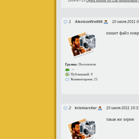
2014-07-25
Opera Mobile for Lite Modification
1
Alexisonfire666
10 июля 2011 0
пишет файл пов
Группа:
Посетители
--
Публикаций: 0
Комментариев: 21
2
krismarcker
10 июля 2011 10:
такая же херня