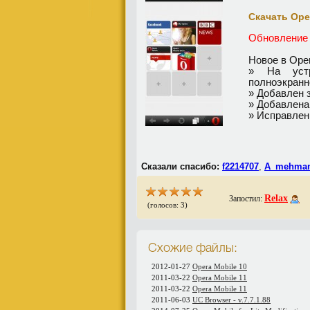
Скачать Oper
Обновление
Новое в Oper
» На устр
полноэкранн
» Добавлен з
» Добавлена
» Исправлен
Сказали спасибо:
f2214707
,
A_mehma
Relax
Запостил:
(голосов: 3)
Схожие файлы:
2012-01-27
Opera Mobile 10
2011-03-22
Opera Mobile 11
2011-03-22
Opera Mobile 11
2011-06-03
UC Browser - v.7.7.1.88