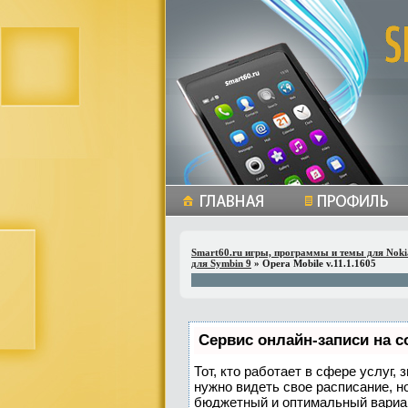
Smart60.ru игры, программы и темы для Noki
для Symbin 9
» Opera Mobile v.11.1.1605
Сервис онлайн-записи на с
Тот, кто работает в сфере услуг,
нужно видеть свое расписание, н
бюджетный и оптимальный вариа