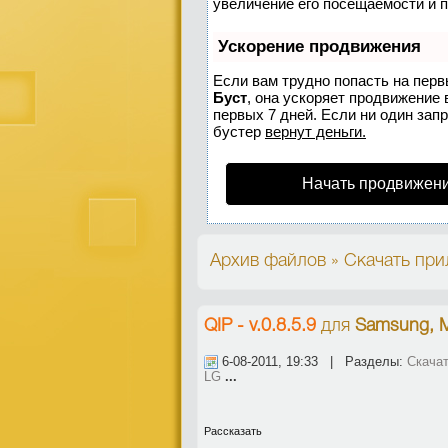
увеличение его посещаемости и 
Ускорение продвижения
Если вам трудно попасть на перв
Буст
, она ускоряет продвижение 
первых 7 дней. Если ни один запр
бустер
вернут деньги.
Начать продвижени
Архив файлов » Скачать при
QIP - v.0.8.5.9
для
Samsung, M
6-08-2011, 19:33 | Разделы:
Скачат
LG
...
Рассказать