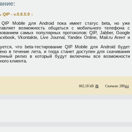
ание:
↓
 QIP - v.0.8.5.9
QIP Mobile для Android пока имеет статус beta, но уже
тавляет возможность общаться с мобильного телефона с
зованием самых популярных протоколов: QIP, Jabber, Google
acebook, Vkontakte, Live Journal, Yandex Online, Mail.ru Агент и
уется, что beta-тестирование QIP Mobile для Android будет
ено в течение лета, и тогда станет доступен для скачивания
енный релиз в который будут включены все возможности
ного клиента.
662,18 kB
Скачали: 289