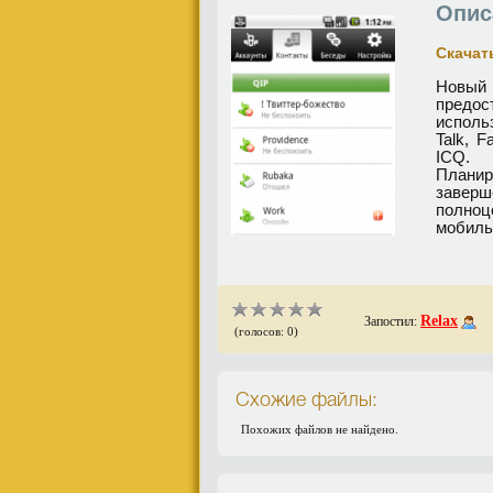
Опис
Скачать
Новый 
предос
исполь
Talk, F
ICQ.
Планир
заверш
полноц
мобиль
Relax
Запостил:
(голосов: 0)
Схожие файлы:
Похожих файлов не найдено.