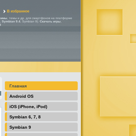
В избранное
аммы
, темы и др. для смартфонов на платформе
,
Symbian 9.4
, Symbian 9).
Скачать игры
,
d
Главная
Android OS
iOS (iPhone, iPod)
Symbian 6, 7, 8
Symbian 9