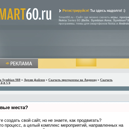
Регистрируйся!
Ты здесь надолго! :)
Smart60.ru - Сайт где можно скачать
игры
,
прогр
Nokia
Series 60 (
Belle
,
Symbian Anna
,
Symbian^3
программы, темы для смартфонов Nokia и
Androi
a Symbian S60
»
Архив файлов
»
Скачать программы на Андроид
»
Скачать
.0.8.5.9
рвые места?
 создать свой сайт, но не знаете, как продвигать?
то процесс, а целый комплекс мероприятий, направленных на