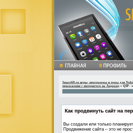
Smart60.ru игры, программы и темы для Noki
приложения с интернетом на Андроид
» QIP - v
Как продвинуть сайт на пе
Вы создали или только планируете
Продвижение сайта – это не прос