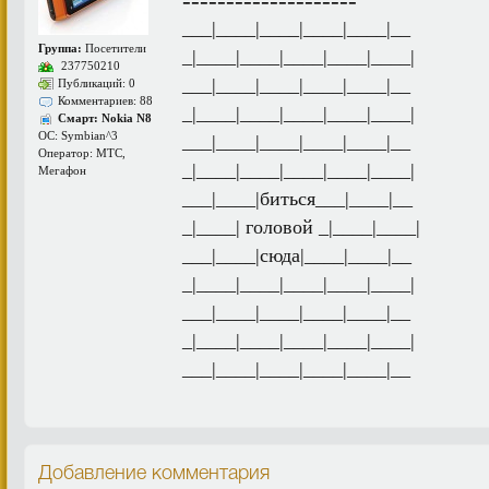
--------------------
___|____|____|____|____|__
Группа:
Посетители
_|____|____|____|____|____|
237750210
___|____|____|____|____|__
Публикаций: 0
Комментариев: 88
_|____|____|____|____|____|
Смарт: Nokia N8
ОС: Symbian^3
___|____|____|____|____|__
Оператор: МТС,
_|____|____|____|____|____|
Мегафон
___|____|биться___|____|__
_|____| головой _|____|____|
___|____|сюда|____|____|__
_|____|____|____|____|____|
___|____|____|____|____|__
_|____|____|____|____|____|
___|____|____|____|____|__
Добавление комментария