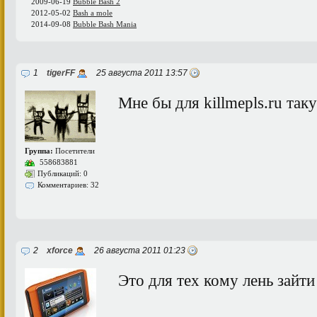
2009-06-19
Bubble Bash 2
2012-05-02
Bash a mole
2014-09-08
Bubble Bash Mania
1
tigerFF
25 августа 2011 13:57
Мне бы для killmepls.ru та
Группа:
Посетители
558683881
Публикаций: 0
Комментариев: 32
2
xforce
26 августа 2011 01:23
Это для тех кому лень зайти