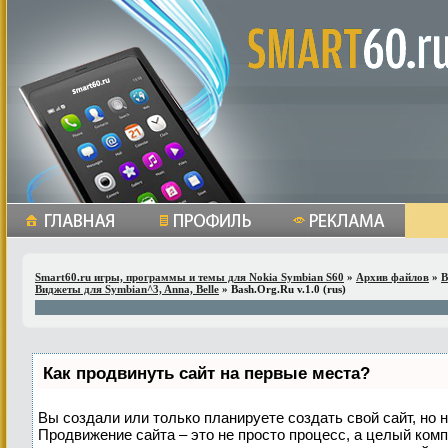
Smart60.ru игры, программы и темы для Nokia Symbian S60
»
Архив файлов
»
В
Виджеты для Symbian^3, Anna, Belle
» Bash.Org.Ru v.1.0 (rus)
Как продвинуть сайт на первые места?
Вы создали или только планируете создать свой сайт, но н
Продвижение сайта – это не просто процесс, а целый ком