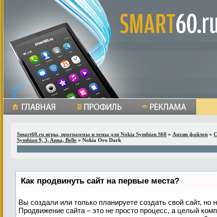
Smart60.ru игры, программы и темы для Nokia Symbian S60
»
Архив файлов
»
С
Symbian 9, 3, Anna, Belle
» Nokia Oro Dark
Как продвинуть сайт на первые места?
Вы создали или только планируете создать свой сайт, но н
Продвижение сайта – это не просто процесс, а целый ком