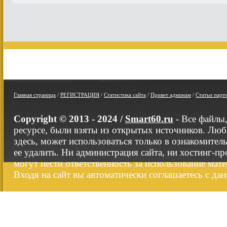
Главная страница
/
РЕГИСТРАЦИЯ
/
Статистика сайта
/
Привет админам
/
Статьи парт
Copyright © 2013 - 2024 /
Smart60.ru
- Все файлы
ресурсе, были взяты из открытых источников. Люб
здесь, может использоваться только в ознакомител
ее удалить. Ни администрация сайта, ни хостинг-п
могут нести ответственность за использование мате
Входя на сайт вы автоматически соглашаетесь с да