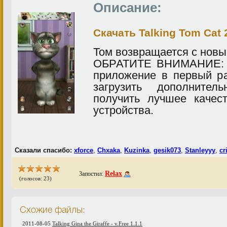
Описание:
Скачать Talking Tom Cat 2
Том возвращается с нов
ОБРАТИТЕ ВНИМАНИЕ: П
приложение в первый р
загрузить дополните
получить лучшее качес
устройства.
Сказали спасибо:
xforce
,
Chxaka
,
Kuzinka
,
gesik073
,
Stanleyyy
,
cr
Relax
Запостил:
(голосов: 23)
Схожие файлы:
2011-08-05
Talking Gina the Giraffe - v.Free 1.1.1