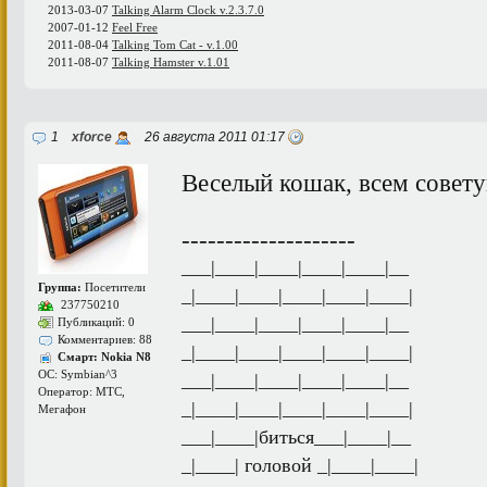
2013-03-07
Talking Alarm Clock v.2.3.7.0
2007-01-12
Feel Free
2011-08-04
Talking Tom Cat - v.1.00
2011-08-07
Talking Hamster v.1.01
1
xforce
26 августа 2011 01:17
Веселый кошак, всем совет
--------------------
___|____|____|____|____|__
Группа:
Посетители
_|____|____|____|____|____|
237750210
___|____|____|____|____|__
Публикаций: 0
Комментариев: 88
_|____|____|____|____|____|
Смарт: Nokia N8
ОС: Symbian^3
___|____|____|____|____|__
Оператор: МТС,
_|____|____|____|____|____|
Мегафон
___|____|биться___|____|__
_|____| головой _|____|____|