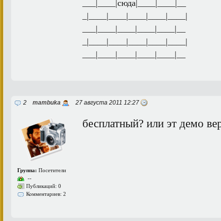
___|____|сюда|____|____|__
_|____|____|____|____|____|
___|____|____|____|____|__
_|____|____|____|____|____|
___|____|____|____|____|__
2
mambuka
27 августа 2011 12:27
бесплатный? или эт демо ве
Группа:
Посетители
--
Публикаций: 0
Комментариев: 2