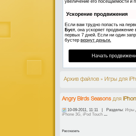
увеличение его посещаемости и 
Ускорение продвижения
Если вам трудно попасть на перв
Буст
, она ускоряет продвижение 
первых 7 дней. Если ни один запр
бустер
вернут деньги.
Начать продвижени
Архив файлов » Игры для iPho
Angry Birds Seasons
для
iPhon
10-09-2011, 11:11 | Разделы:
Игры 
iPhone 3G, iPod Touch
...
Рассказать