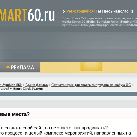
Регистрируйся!
Ты здесь надолго! :)
Smart60.ru - Сайт где можно скачать
игры
,
прогр
Nokia
Series 60 (
Belle
,
Symbian Anna
,
Symbian^3
программы, темы для смартфонов Nokia и
Androi
a Symbian S60
»
Архив файлов
»
Скачать игры для своего смартфона на любую ОС
»
устрой
» Angry Birds Seasons
рвые места?
 создать свой сайт, но не знаете, как продвигать?
то процесс, а целый комплекс мероприятий, направленных на