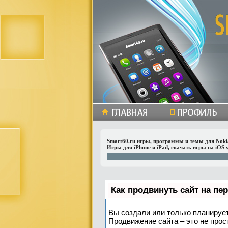
Smart60.ru игры, программы и темы для Noki
Игры для iPhone и iPad, скачать игры на iOS 
Как продвинуть сайт на пе
Вы создали или только планируете
Продвижение сайта – это не прос