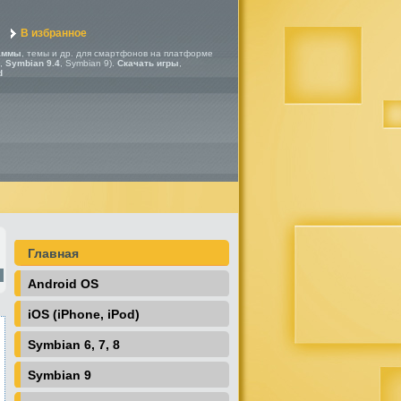
В избранное
аммы
, темы и др. для смартфонов на платформе
,
Symbian 9.4
, Symbian 9).
Скачать игры
,
d
Главная
Android OS
iOS (iPhone, iPod)
Symbian 6, 7, 8
Symbian 9