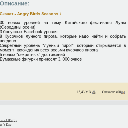
Описание:
↓
Скачать Angry Birds Seasons
30 новых уровней на тему Китайского фестиваля Луны
(Середины осени)
3 бонусных Facebook-уровня
8 Кусочков лунного пирога, которые надо найти и собрать
воедино
Секретный уровень “лунный пирог”, который открывается в
момент нахождения всех восьми кусочков пирога
5 новых “секретных” достижений
Бумажные фигурки приносят 3, 000 очков
15,43 MB
Скачали: 400
- v.1.05 (0)
ne ’s Day!