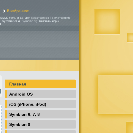
В избранное
аммы
, темы и др. для смартфонов на платформе
,
Symbian 9.4
, Symbian 9).
Скачать игры
,
d
Главная
Android OS
iOS (iPhone, iPod)
Symbian 6, 7, 8
Symbian 9