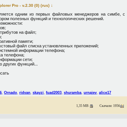
↓
orer Pro - v.2.30 (0) (rus)
вляется одним из первых файловых менеджеров на симбе, с
ором полезных функций и технологических решений.
зможности:
ов;
атрибутов на файл;
;
ративной памяти;
екстовый файл списка установленных приложений;
истемной информации телефона;
ка телефона;
нформации сети;
 других функций...
сать
6
,
Ornado
,
ridvan
,
skayzi
,
fuad2003
,
shuramba
,
urnajev
,
alice17
1,35 MB
Скачали: 1956