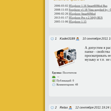
2006-03-02
FExplorer 1.16 Smart60Mod Rus
2008-11-03
Fexplorer v1.18 Vista supplied by 
2006-02-26
FExplorer Smar60Mod
2013-01-17
FExplorer Pro v.2.50(0) RUS
2005-11-06
FExplorer 1.15
1
Kadet3189
10 сентября 2011 1
А допустим я ра
папке - свойства 
просматривать ее
музыку и т.п. не 
Группа:
Посетители
--
Публикаций: 0
Комментариев: 48
2
Relax
12 сентября 2011 19:24