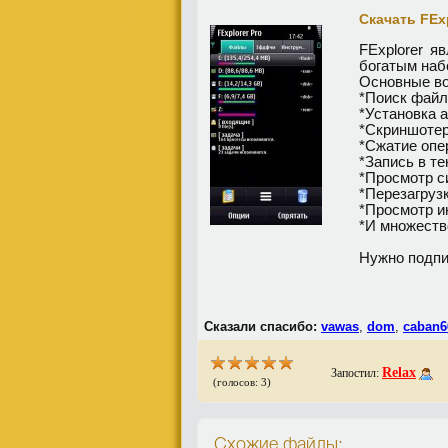
Скачать FExpl
FExplorer я
богатым наб
Основные во
*Поиск файл
*Установка 
*Скриншотер
*Сжатие опе
*Запись в т
*Просмотр с
*Перезагруз
*Просмотр и
*И множество
Нужно подпи
Сказали спасибо:
vawas
,
dom
,
caban6
Relax
Запостил:
(голосов: 3)
Схожие файлы: