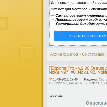
Для новых пользователей
первы
Чат-бот для мастеров и специали
—
Сам записывает клиентов и
—
Персонализирует скидки, ч
—
Увеличивает доходимость 
Начать пользоваться
Архив файлов » Системные 
FExplorer Pro - v.2.30 (0) (rus)
д
Nokia N97, X6, Nokia N8, Noki
10-09-2011, 17:46 | Разделы:
Сист
X6
,
Nokia N8, Nokia E6, E7, Nokia C7, C
Рассказать
Описани