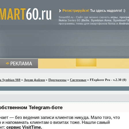
Регистрируйся!
Ты здесь надолго! :)
Smart60.ru - Сайт где можно скачать
игры
,
прогр
Nokia
Series 60 (
Belle
,
Symbian Anna
,
Symbian^3
программы, темы для смартфонов Nokia и
Androi
a Symbian S60
»
Архив файлов
»
Программы
»
Системные
» FExplorer Pro - v.2.30 (0)
обственном Telegram-боте
 знает — без ведения записи клиентов никуда. Мало того, что
о и напоминать клиентам о визитах тоже. Нашли самый
нт:
сервис VisitTime.