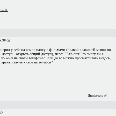
~TheDJ~
9:39
сшарил у себя на компе папку с фильмами (правой клавишей мыши по
- доступ - открыть общий доступ), через FExplorer Pro смогу ли я
 по wi-fi на своем телефоне? Если да то можно просматривать видосы,
перекачивая ее к себе на телефон?
Цитировать