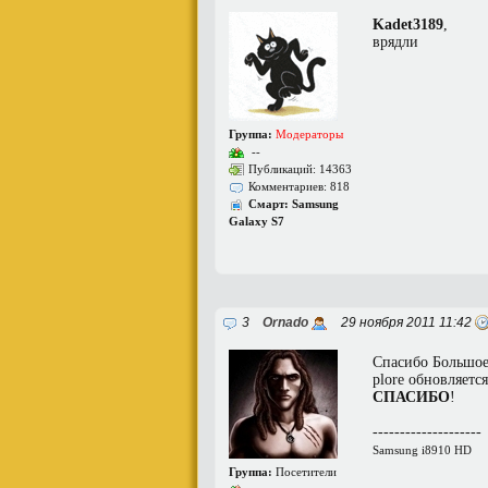
Kadet3189
,
врядли
Группа:
Модераторы
--
Публикаций: 14363
Комментариев: 818
Смарт: Samsung
Galaxy S7
3
Ornado
29 ноября 2011 11:42
Спасибо Большое
plore обновляетс
СПАСИБО
!
--------------------
Samsung i8910 HD
Группа:
Посетители