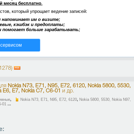
й месяц бесплатно
.
стов, который упрощает ведение записей:
 напоминает им о визите;
аевые, кэшбэк и предоплаты;
и помогает больше зарабатывать;
 сервисом
(1278)
ля
Nokia N73, E71, N95, E72, 6120, Nokia 5800, 5530,
a E6, E7, Nokia C7, C6-01
и др.
емные
,
Nokia N73, E71, N95, E72, 6120
,
Nokia 5800, 5530, Nokia N97,
6-01
...
е: