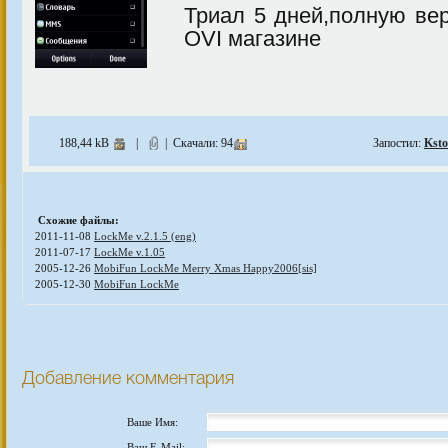
Триал 5 дней,полную ве
OVI магазине
188,44 kB
|
| Скачали: 94
Запостил:
Ksto
Схожие файлы:
2011-11-08
LockMe v.2.1.5 (eng)
2011-07-17
LockMe v.1.05
2005-12-26
MobiFun LockMe Merry Xmas Happy2006[sis]
2005-12-30
MobiFun LockMe
Добавление комментария
Ваше Имя:
Ваш E-Mail: