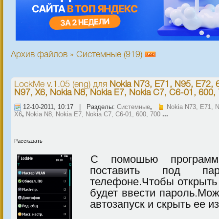
Архив файлов » Системные (919)
LockMe v.1.05 (eng)
для
Nokia N73, E71, N95, E72, 
N97, X6, Nokia N8, Nokia E7, Nokia C7, C6-01, 600,
12-10-2011, 10:17 | Разделы:
Системные
,
Nokia N73, E71, 
X6
,
Nokia N8, Nokia E7, Nokia C7, C6-01, 600, 700
...
Рассказать
С помошью программ
поставить под па
телефоне.Чтобы открыть
будет ввести пароль.Мо
автозапуск и скрыть ее и