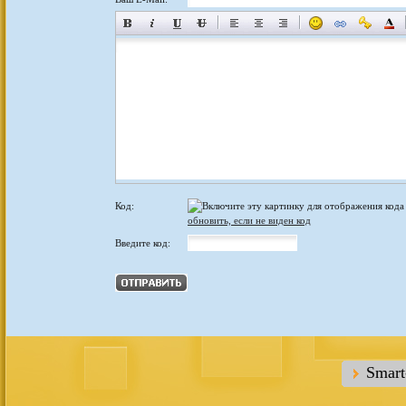
Код:
обновить, если не виден код
Введите код:
Smar