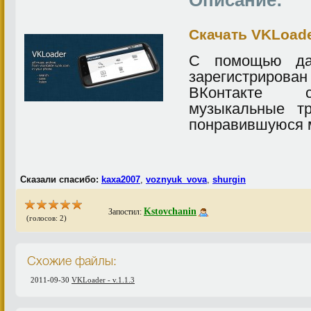
Описание:
Скачать VKLoade
С помощью дан
зарегистриров
ВКонтакте с
музыкальные тр
понравившуюся 
Сказали спасибо:
kaxa2007
,
voznyuk_vova
,
shurgin
Kstovchanin
Запостил:
(голосов: 2)
Схожие файлы:
2011-09-30
VKLoader - v.1.1.3