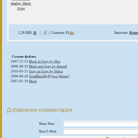
1,26 MB
|
| Скачали: 81
Запостил:
Ksto
Схожие файлы:
2007-12-13
Black In Gray by Hoz
2008-08-10
Black and Gray by Ahmed
2010-05-21
Gray on Gray by Shilca
2006-06-26
TotalBlackByP@sco [theme]
2007-01-19
Black
Добавление комментария
Ваше Имя:
Ваш E-Mail: