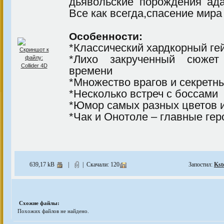
дьявольские порождения ад
Все как всегда,спасение мира
Особенности:
*Классический хардкорный г
*Лихо закрученный сюже
времени
*Множество врагов и секретн
*Несколько встреч с боссами
*Юмор самых разных цветов и
*Чак и Онотоле – главные гер
639,17 kB
|
| Скачали: 120
Запостил:
Kst
Схожие файлы:
Похожих файлов не найдено.