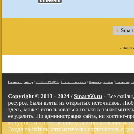
Smar
»
DimonV
Главная страница
/
РЕГИСТРАЦИЯ
/
Статистика сайта
/
Привет админам
/
Статьи парт
Copyright © 2013 - 2024 /
Smart60.ru
- Все файлы
ресурсе, были взяты из открытых источников. Люб
здесь, может использоваться только в ознакомител
ее удалить. Ни администрация сайта, ни хостинг-п
могут нести ответственность за использование мате
Входя на сайт вы автоматически соглашаетесь с да