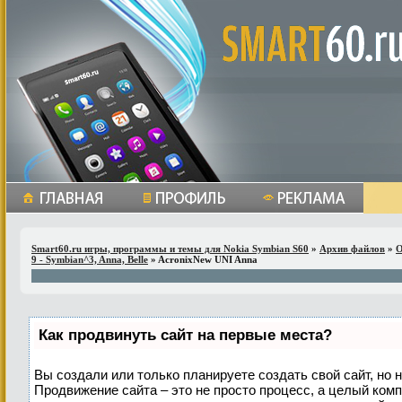
Smart60.ru игры, программы и темы для Nokia Symbian S60
»
Архив файлов
»
О
9 - Symbian^3, Anna, Belle
» AcronixNew UNI Anna
Как продвинуть сайт на первые места?
Вы создали или только планируете создать свой сайт, но н
Продвижение сайта – это не просто процесс, а целый ком