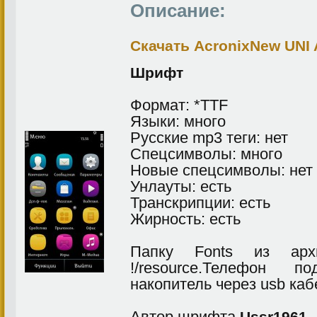
Описание:
Скачать AcronixNew UNI
Шрифт
Фopмaт: *TTF
Языки: много
Pyccкиe mp3 тeги: нет
Cпeцcимвoлы: много
Новые спeцcимвoлы: нет
Унлауты: есть
Транскрипции: есть
Жирность: есть
Папку Fonts из ар
!/resource.Телефон
накопитель через usb каб
Автор шрифта
Ussr1961