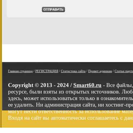
Главная страница
/
РЕГИСТРАЦИЯ
/
Статистика сайта
/
Привет админам
/
Статьи парт
Copyright © 2013 - 2024 /
Smart60.ru
- Все файлы
ресурсе, были взяты из открытых источников. Люб
здесь, может использоваться только в ознакомител
ее удалить. Ни администрация сайта, ни хостинг-п
могут нести ответственность за использование мате
Входя на сайт вы автоматически соглашаетесь с да