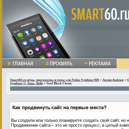
Smart60.ru игры, программы и темы для Nokia Symbian S60
»
Архив файлов
»
О
Symbian^3, Anna, Belle
» Steel Black Classic
Как продвинуть сайт на первые места?
Вы создали или только планируете создать свой сайт, но н
Продвижение сайта – это не просто процесс, а целый ком