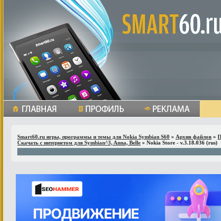
Smart60.ru игры, программы и темы для Nokia Symbian S60
»
Архив файлов
»
П
Скачать с интернетом для Symbian^3, Anna, Belle
» Nokia Store - v.3.18.036 (rus)