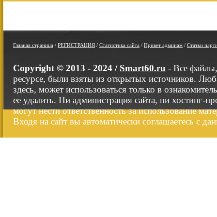
Главная страница
/
РЕГИСТРАЦИЯ
/
Статистика сайта
/
Привет админам
/
Статьи парт
Copyright © 2013 - 2024 /
Smart60.ru
- Все файлы
ресурсе, были взяты из открытых источников. Люб
здесь, может использоваться только в ознакомител
ее удалить. Ни администрация сайта, ни хостинг-п
могут нести ответственность за использование мате
Входя на сайт вы автоматически соглашаетесь с да