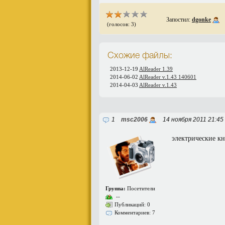
Запостил:
dgonke
(голосов: 3)
Схожие файлы:
2013-12-19
AlReader 1.39
2014-06-02
AlReader v.1.43 140601
2014-04-03
AlReader v.1.43
1
msc2006
14 ноября 2011 21:45
электрические кни
Группа:
Посетители
--
Публикаций: 0
Комментариев: 7