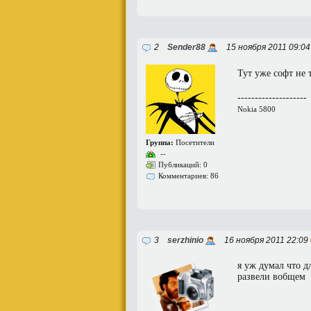
2
Sender88
15 ноября 2011 09:0
Тут уже софт не
--------------------
Nokia 5800
Группа:
Посетители
--
Публикаций: 0
Комментариев: 86
3
serzhinio
16 ноября 2011 22:09
я уж думал что д
развели вобщем