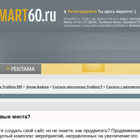
Регистрируйся!
Ты здесь надолго! :)
Smart60.ru - Сайт где можно скачать
игры
,
прогр
Nokia
Series 60 (
Belle
,
Symbian Anna
,
Symbian^3
программы, темы для смартфонов Nokia и
Androi
a Symbian S60
»
Архив файлов
»
Скачать программы Symbian 9
»
Скачать с интернето
рвые места?
е создать свой сайт, но не знаете, как продвигать? Продвижени
а целый комплекс мероприятий, направленных на увеличение его