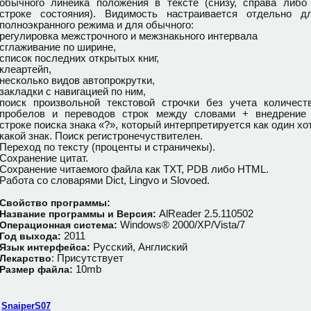
обычного линейка положения в тексте (снизу, справа либо
строке состояния). Видимость настраивается отдельно д
полноэкранного режима и для обычного:
регулировка межстрочного и межзнакьного интервала
сглаживание по ширине,
список последних открытых книг,
клеартейп,
несколько видов автопрокрутки,
закладки с навигацией по ним,
поиск произвольной текстовой строчки без учета количест
пробелов и переводов строк между словами + внедрение
строке поиска знака «?», который интерпретируется как один хо
какой знак. Поиск регистронечуствителен.
Переход по тексту (проценты и страничекы).
Сохранение цитат.
Сохранение читаемого файла как TXT, PDB либо HTML.
Работа со словарями Dict, Lingvo и Slovoed.
Свойство программы:
AlReader 2.5.110502
Название программы и Версия:
Windows® 2000/XP/Vista/7
Операционная система:
2011
Год выхода:
Русский, Англиский
Язык интерфейса:
: Присутствует
Лекарство
10mb
Размер файла:
,
SnaiperS07