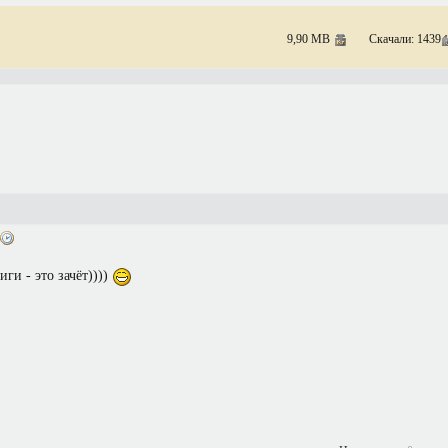
9,90 MB
Скачали: 1439
ги - это зачёт))))