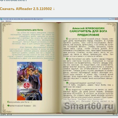
↓
Скачать AlReader 2.5.110502