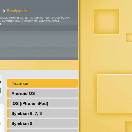
В избранное
аммы
, темы и др. для смартфонов на платформе
,
Symbian 9.4
, Symbian 9).
Скачать игры
,
d
м
Главная
Android OS
iOS (iPhone, iPod)
Symbian 6, 7, 8
е
Symbian 9