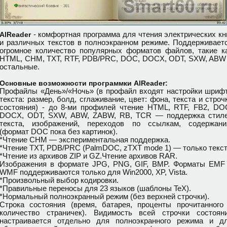
- комфортная программа для чтения электрических кн
AlReader
и различных текстов в полноэкранном режиме. Поддерживает
огромное количество популярных форматов файлов, такие к
HTML, CHM, TXT, RTF, PDB/PRC, DOC, DOCX, ODT, SXW, ABW
остальные.
Основные возможности программки AlReader:
Профайлы «День»/«Ночь» (в профайл входят настройки шриф
текста: размер, болд, сглаживание, цвет: фона, текста и строч
состояния) - до 8-ми профилей чтение HTML, RTF, FB2, DO
DOCX, ODT, SXW, ABW, ZABW, RB, TCR — поддержка стил
текста, изображений, переходов по ссылкам, содержани
(формат DOC пока без картинок).
*Чтение CHM — экспериментальная поддержка.
*Чтение TXT, PDB/PRC (PalmDOC, zTXT mode 1) — только текст
*Чтение из архивов ZIP и GZ.Чтение архивов RAR.
Изображения в формате JPG, PNG, GIF, BMP. Форматы EMF
WMF поддерживаются только для Win2000, XP, Vista.
*Произвольный выбор кодировки.
*Правильные переносы для 23 языков (шаблоны TeX).
*Нормальный полноэкранный режим (без верхней строчки).
Строка состояния (время, батарея, проценты прочитанного
количество страничек). Видимость всей строчки состоян
настраивается отдельно для полноэкранного режима и д