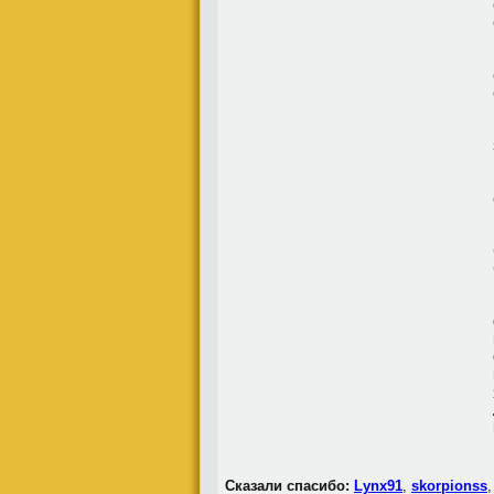
Сказали спасибо:
Lynx91
,
skorpionss