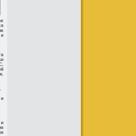
иг
ся
ак
 и
та
ки
C,
ей
я.
.
 и
 и
ия
ля