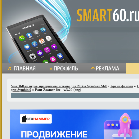
Smart60.ru игры, программы и темы для Nokia Symbian S60
»
Архив файлов
»
С
для Symbin 9
» Font Zoomer lite - v.3.20 (eng)