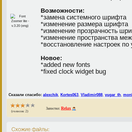
Возможности:
*замена системного шрифта
*изменение размера шрифта
*изменение прозрачность шр
*изменение пространства ме
*восстановление настроек по
Новое:
*added new fonts
*fixed clock widget bug
Сказали спасибо:
alexchik
,
Kortes063
,
Vladimir088
,
vugar_th
,
mon
Relax
Запостил:
(голосов: 2)
Схожие файлы: