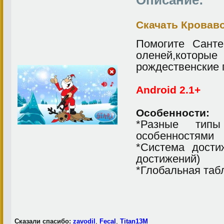
Описание:
Скачать Кровав
Помогите Санте
оленей,котор
рождественские 
Android 2.1+
Особенности:
*Разные тип
особенностями
*Система дости
достижений)
*Глобальная таб
Сказали спасибо:
zavodil
,
Fecal
,
Titan13M