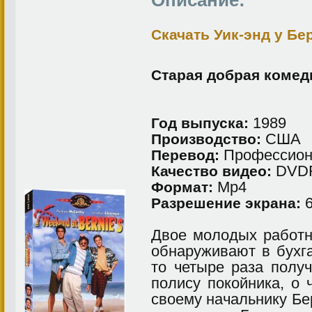
Описание:
Скачать Уик-энд у Б
Старая добрая коме
1989
Год выпуска:
США
Производство:
Профессиона
Перевод:
DVDR
Качество видео:
Мр4
Формат:
6
Разрешение экрана:
Двое молодых работн
обнаруживают в бухга
то четыре раза полу
полису покойника, о
своему начальнику Бе