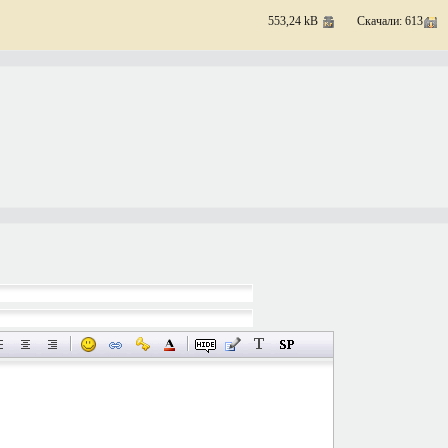
553,24 kB
Скачали: 613