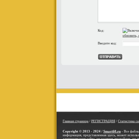
Код:
обновить, 
Введите код:
Главная страница
/
РЕГИСТРАЦИЯ
/
Статистика са
Copyright © 2013 - 2024 /
Smart60.ru
- Все файлы
информация, представленная здесь, может использо
администрация сайта, ни хостинг-провайдер, ни л