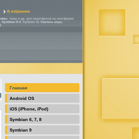
В избранное
аммы
, темы и др. для смартфонов на платформе
,
Symbian 9.4
, Symbian 9).
Скачать игры
,
d
Главная
Android OS
iOS (iPhone, iPod)
Symbian 6, 7, 8
Symbian 9