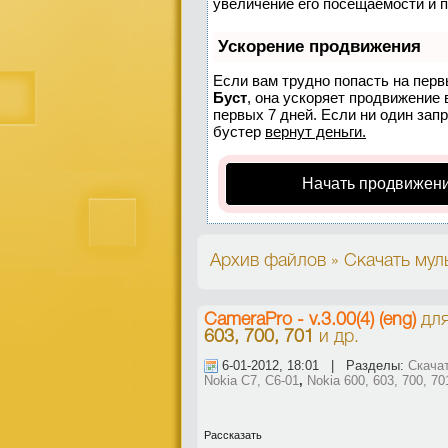
увеличение его посещаемости и 
Ускорение продвижения
Если вам трудно попасть на перв
Буст
, она ускоряет продвижение 
первых 7 дней. Если ни один запр
бустер
вернут деньги.
Начать продвижени
Архив файлов » Скачать муль
CameraPro - v.3.00(4) (eng)
дл
603, 700, 701
и др.
6-01-2012, 18:01 | Разделы:
Скачат
Nokia C7, C6-01
,
Nokia 600, 603, 700, 70
Рассказать