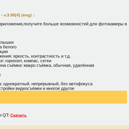
↓
 v.3.00(4) (eng)
приложения,получите больше возможностей для фотокамеры в
спышки
а белого
иции
ения: яркость, контрастность и т.д.
: горизонт, компас, сетки
она съёмки: макро съёмка, обычная, удалённая
к
: однократный, непрерывный, без автофокуса
тройки видеосъёмки и многое другое
и QT:
Скачать