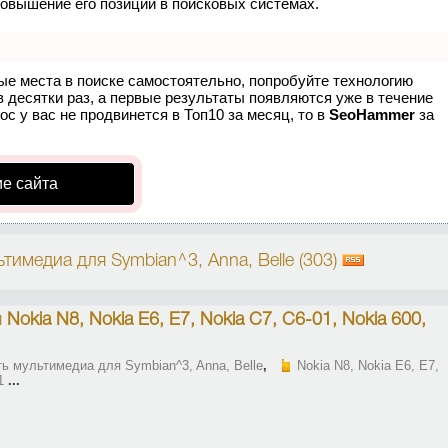
повышение его позиций в поисковых системах.
ые места в поиске самостоятельно, попробуйте технологию
в десятки раз, а первые результаты появляются уже в течение
ос у вас не продвинется в Топ10 за месяц, то в
SeoHammer
за
е сайта
тимедиа для Symbian^3, Anna, Belle (303)
я
Nokia N8, Nokia E6, E7, Nokia C7, C6-01, Nokia 600,
ь мультимедиа для Symbian^3, Anna, Belle
,
Nokia N8, Nokia E6, E7,
1
...