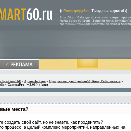
Регистрируйся!
Ты здесь надолго! :)
Smart60.ru - Сайт где можно скачать
игры
,
прогр
Nokia
Series 60 (
Belle
,
Symbian Anna
,
Symbian^3
программы, темы для смартфонов Nokia и
Androi
a Symbian S60
»
Архив файлов
»
Программы для Symbian^3, Anna, Belle скачать
»
lle
» CameraPro - v.3.00(4) (eng)
рвые места?
 создать свой сайт, но не знаете, как продвигать?
то процесс, а целый комплекс мероприятий, направленных на