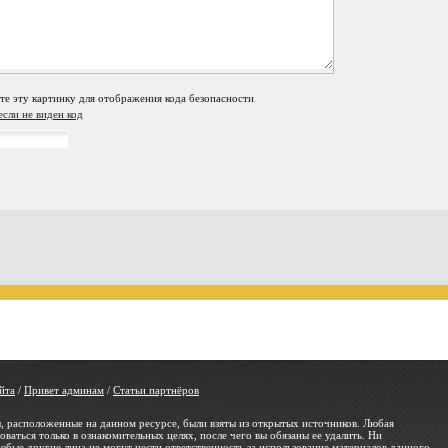
если не виден код
йта
/
Привет админам
/
Статьи партнёров
, расположенные на данном ресурсе, были взяты из открытых источников. Любая
ваться только в ознакомительных целях, после чего вы обязаны ее удалить. Ни
юбые другие лица не могут нести ответственность за использование материалов данного