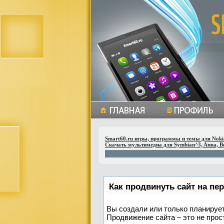
Smart60.ru игры, программы и темы для Noki
Скачать мультимедиа для Symbian^3, Anna, Be
Как продвинуть сайт на пе
Вы создали или только планируете
Продвижение сайта – это не прос