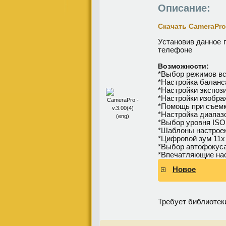
Описание:
Скачать CameraPro -
Установив данное 
телефоне
Возможности:
*Выбор режимов в
*Настройка баланс
*Настройки экспоз
*Настройки изображ
*Помощь при съемке
*Настройка диапаз
*Выбор уровня ISO
*Шаблоны настрое
*Цифровой зум 11х
*Выбор автофокуса
*Впечатляющие нас
Новое
Требует библиотек