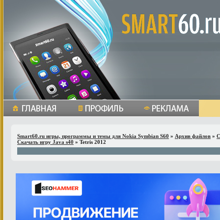
Smart60.ru игры, программы и темы для Nokia Symbian S60
»
Архив файлов
»
С
Скачать игру Java s40
» Tetris 2012