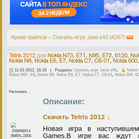
Архив файлов » Скачать игру Java s40 (4267)
Tetris 2012
для
Nokia N73, E71, N95, E72, 6120, Nok
Nokia N8, Nokia E6, E7, Nokia C7, C6-01, Nokia 600,
11-01-2012, 16:18 | Разделы:
Скачать игру Java s40
,
Nokia 
Nokia N97, X6
,
Nokia N8, Nokia E6, E7, Nokia C7, C6-01
,
Nokia 600, 6
Рассказать
Описание:
↓
Скачать Tetris 2012
Новая игра в наступивше
Games.В игре вас ждут н