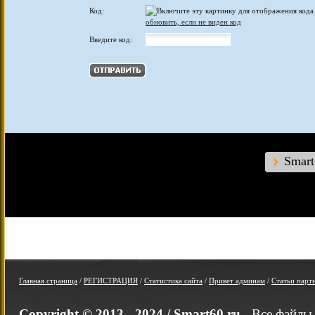
Код:
обновить, если не виден код
Введите код:
Smar
Главная страница
/
РЕГИСТРАЦИЯ
/
Статистика сайта
/
Привет админам
/
Статьи парт
Copyright © 2013 - 2024 /
Smart60.ru
- Все файлы