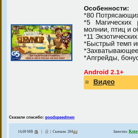
Особенности:
*80 Потрясающи
*5 Магических 
молнии, птиц и о
*11 Экзотически
*Быстрый темп и
*Захватывающее
*Апгрейды, бону
Android 2.1+
Видео
Сказали спасибо:
goodspeedmen
Ksto
14,69 MB
|
| Скачали: 204
Запостил: