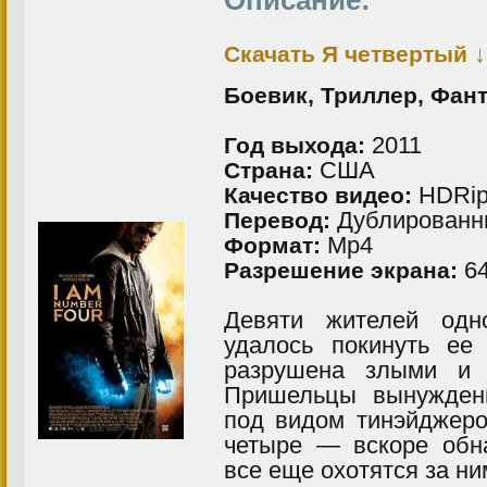
Описание:
↓
Скачать Я четвертый
Боевик, Триллер, Фан
2011
Год выхода:
США
Страна:
HDRi
Качество видео:
Дублированны
Перевод:
Мр4
Формат:
64
Разрешение экрана:
Девяти жителей одн
удалось покинуть ее
разрушена злыми и 
Пришельцы вынужден
под видом тинэйджеро
четыре — вскоре обна
все еще охотятся за ни