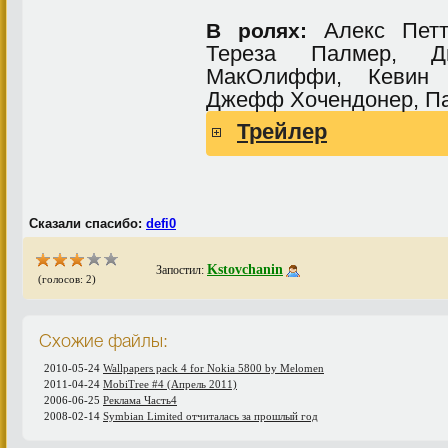
Алекс Петт
В ролях:
Тереза Палмер, Д
МакОлиффи, Кевин 
Джефф Хочендонер, Пат
Трейлер
Сказали спасибо:
defi0
Kstovchanin
Запостил:
(голосов: 2)
Схожие файлы:
2010-05-24
Wallpapers pack 4 for Nokia 5800 by Melomen
2011-04-24
MobiTree #4 (Апрель 2011)
2006-06-25
Реклама Часть4
2008-02-14
Symbian Limited отчиталась за прошлый год