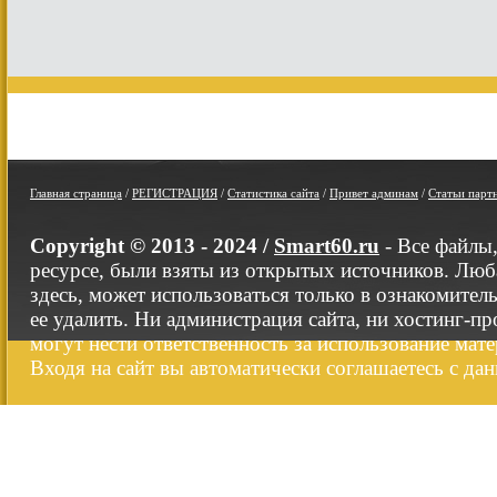
Главная страница
/
РЕГИСТРАЦИЯ
/
Статистика сайта
/
Привет админам
/
Статьи парт
Copyright © 2013 - 2024 /
Smart60.ru
- Все файлы
ресурсе, были взяты из открытых источников. Люб
здесь, может использоваться только в ознакомител
ее удалить. Ни администрация сайта, ни хостинг-п
могут нести ответственность за использование мате
Входя на сайт вы автоматически соглашаетесь с да