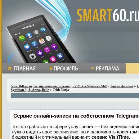
Smart60.ru игры, программы и темы для Nokia Symbian S60
»
Архив файлов
»
С
Symbian 9, 3, Anna, Belle
» Tehk Ninja
Сервис онлайн-записи на собственном Telegram
Тот, кто работает в сфере услуг, знает — без ведения запи
нужно видеть свое расписание, но и напоминать клиентам
бюджетный и оптимальный вариант:
сервис VisitTime.