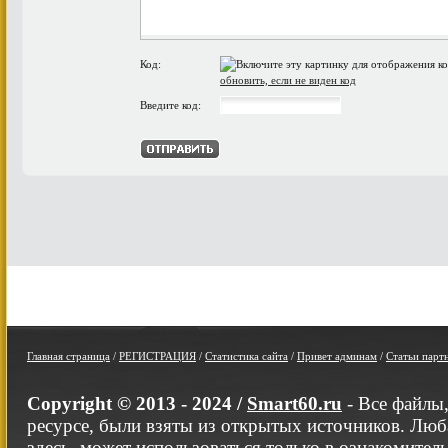
Код:
обновить, если не виден код
Введите код:
Главная страница
/
РЕГИСТРАЦИЯ
/
Статистика сайта
/
Привет админам
/
Статьи парт
Copyright © 2013 - 2024 /
Smart60.ru
- Все файлы
ресурсе, были взяты из открытых источников. Люб
здесь, может использоваться только в ознакомител