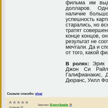
фильма им выд
долларов. Одн
наличие большо
успешность карт
старались, но в
тратят совершен
конце концов, о
результат не соо
мечтали. Да и сп
от того, какой ф
Эрик В
В ролях:
Джон Си Райл
Галифианакис,
Дюранс, Уилл Фо
Сказали спасибо:
elvar
Kstovchanin
Запостил:
(голосов: 0)