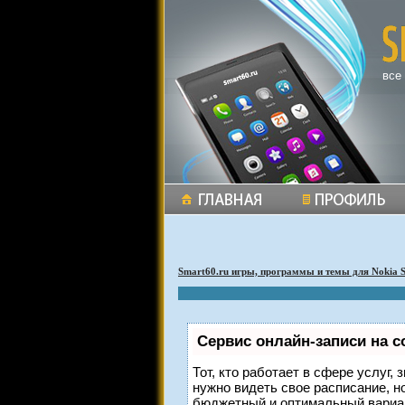
все
Smart60.ru игры, программы и темы для Nokia 
Сервис онлайн-записи на с
Тот, кто работает в сфере услуг,
нужно видеть свое расписание, н
бюджетный и оптимальный вариа