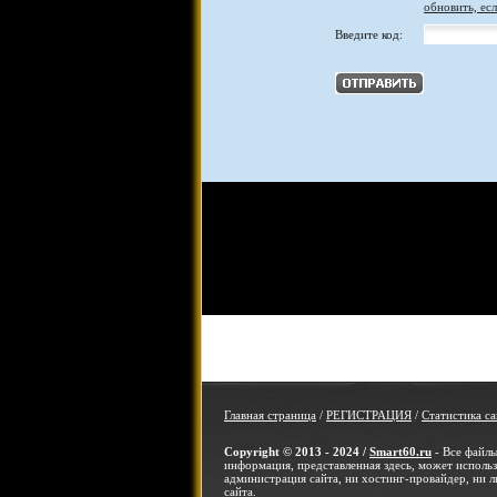
обновить, есл
Введите код:
Главная страница
/
РЕГИСТРАЦИЯ
/
Статистика са
Copyright © 2013 - 2024 /
Smart60.ru
- Все файлы
информация, представленная здесь, может использо
администрация сайта, ни хостинг-провайдер, ни л
сайта.