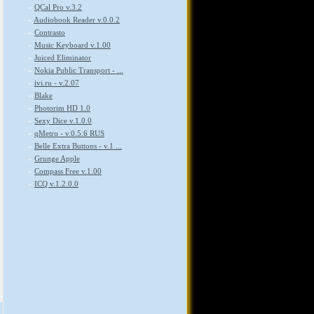
»
QCal Pro v.3.2
»
Audiobook Reader v.0.0.2
»
Contrasto
»
Music Keyboard v.1.00
»
Juiced Eliminator
»
Nokia Public Transport - ...
»
ivi.ru - v.2.07
»
Blake
»
Photorim HD 1.0
»
Sexy Dice v.1.0.0
»
qMetro - v.0.5.6 RUS
»
Belle Extra Buttons - v.1 ...
»
Grunge Apple
»
Compass Free v.1.00
»
ICQ v.1.2.0.0