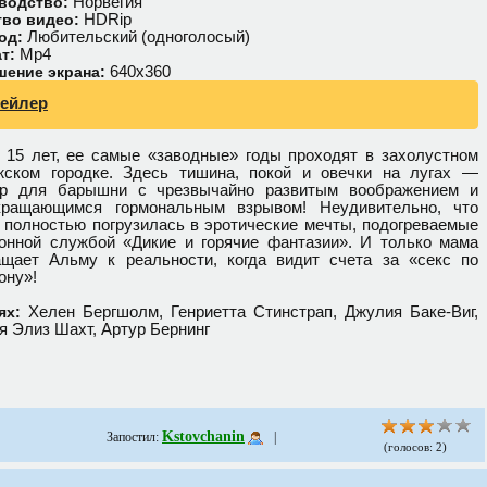
Норвегия
водство:
HDRip
тво видео:
Любительский (одноголосый)
од:
Мр4
т:
640х360
шение экрана:
рейлер
 15 лет, ее самые «заводные» годы проходят в захолустном
жском городке. Здесь тишина, покой и овечки на лугах —
р для барышни с чрезвычайно развитым воображением и
кращающимся гормональным взрывом! Неудивительно, что
 полностью погрузилась в эротические мечты, подогреваемые
онной службой «Дикие и горячие фантазии». И только мама
ащает Альму к реальности, когда видит счета за «секс по
ону»!
Хелен Бергшолм, Генриетта Стинстрап, Джулия Баке-Виг,
ях:
я Элиз Шахт, Артур Бернинг
Kstovchanin
Запостил:
|
(голосов: 2)