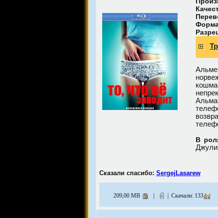
Произ
Качес
Перев
Форма
Разре
Т
Альме
норве
кошма
непре
Альма
телеф
возвр
телеф
В рол
Джули
Сказали спасибо:
SergejLasarew
209,00 MB
|
| Скачали: 133