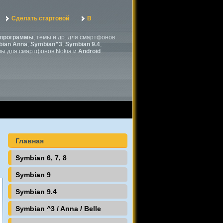
Сделать стартовой
В
программы
, темы и др. для смартфонов
ian Anna
,
Symbian^3
,
Symbian 9.4
,
мы для смартфонов Nokia и
Android
Главная
Symbian 6, 7, 8
Symbian 9
Symbian 9.4
Symbian ^3 / Anna / Belle