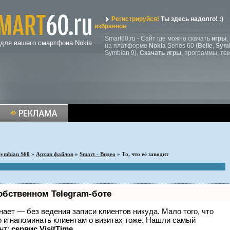
Регистрируйся!
Ты здесь надолго! :)
избранное
Smart60.ru - Сайт где можно скачать
игры
,
 для вашего смартфона Nokia
на платформе
Nokia
Series 60 (
Belle
,
Symb
Symbian 9).
Скачать игры
, программы, те
Symbian S60
»
Архив файлов
»
Smart - Видео
» То, что её заводит
обственном Telegram-боте
 знает — без ведения записи клиентов никуда. Мало того, что
о и напоминать клиентам о визитах тоже. Нашли самый
нт:
сервис VisitTime.