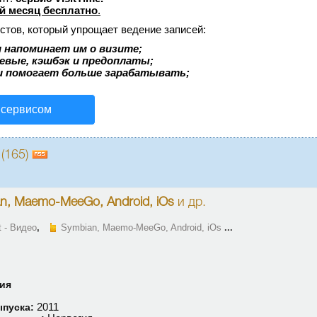
й месяц бесплатно
.
стов, который упрощает ведение записей:
 напоминает им о визите;
аевые, кэшбэк и предоплаты;
и помогает больше зарабатывать;
 сервисом
 (165)
n, Maemo-MeeGo, Android, iOs
и др.
 - Видео
,
Symbian, Maemo-MeeGo, Android, iOs
...
ия
2011
ыпуска: