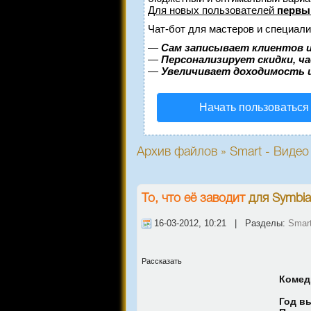
Для новых пользователей
первы
Чат-бот для мастеров и специали
—
Сам записывает клиентов и
—
Персонализирует скидки, ч
—
Увеличивает доходимость 
Начать пользоваться
Архив файлов » Smart - Видео
То, что её заводит
для
Symbia
16-03-2012, 10:21 | Разделы:
Smart
Рассказать
Комед
Год в