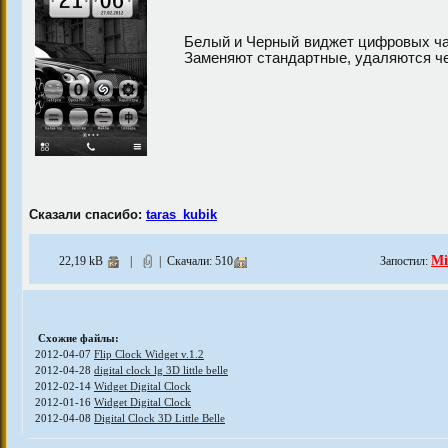
Белый и Черный виджет цифровых ча
Заменяют стандартные, удаляются че
Сказали спасибо:
taras_kubik
Mi
22,19 kB
|
| Скачали: 510
Запостил:
Схожие файлы:
2012-04-07
Flip Clock Widget v.1.2
2012-04-28
digital clock lg 3D little belle
2012-02-14
Widget Digital Clock
2012-01-16
Widget Digital Clock
2012-04-08
Digital Clock 3D Little Belle