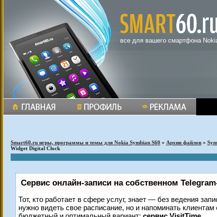
все для вашего смартфона Noki
Smart60.ru игры, программы и темы для Nokia Symbian S60
»
Архив файлов
»
Sym
Widget Digital Clock
Сервис онлайн-записи на собственном Telegram
Тот, кто работает в сфере услуг, знает — без ведения запи
нужно видеть свое расписание, но и напоминать клиентам
бюджетный и оптимальный вариант:
сервис VisitTime.