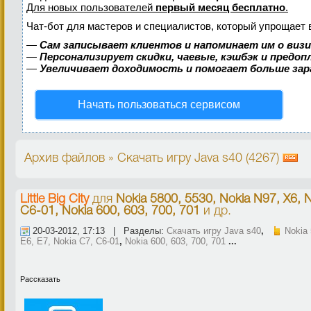
Для новых пользователей
первый месяц бесплатно
.
Чат-бот для мастеров и специалистов, который упрощает 
—
Сам записывает клиентов и напоминает им о виз
—
Персонализирует скидки, чаевые, кэшбэк и предо
—
Увеличивает доходимость и помогает больше за
Начать пользоваться сервисом
Архив файлов » Скачать игру Java s40 (4267)
Little Big City
для
Nokia 5800, 5530, Nokia N97, X6, N
C6-01, Nokia 600, 603, 700, 701
и др.
20-03-2012, 17:13 | Разделы:
Скачать игру Java s40
,
Nokia 
E6, E7, Nokia C7, C6-01
,
Nokia 600, 603, 700, 701
...
Рассказать