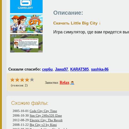
Описание:
↓
Скачать Little Big City
Игра симулятор, где вам придется в
Сказали спасибо:
cep6u
,
Jawa97
,
KARAT585
,
sashka-86
Relax
Запостил:
(голосов: 2)
Схожие файлы:
2005-10-01
Code City City Time
2006-10-30
Sim City 240x320 J2me
2012-08-29
Electric City: The Revolt
2008-11-22
Big City v2 by Kimi