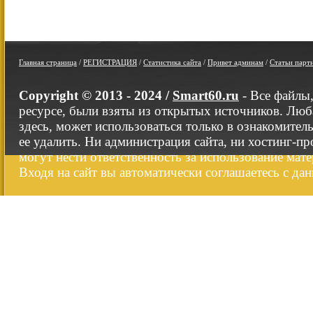
Главная страница
/
РЕГИСТРАЦИЯ
/
Статистика сайта
/
Привет админам
/
Статьи парт
Copyright © 2013 - 2024 /
Smart60.ru
- Все файлы
ресурсе, были взяты из открытых источников. Люб
здесь, может использоваться только в ознакомител
ее удалить. Ни администрация сайта, ни хостинг-п
могут нести ответственность за использование мате
Входя на сайт вы автоматически соглашаетесь с да