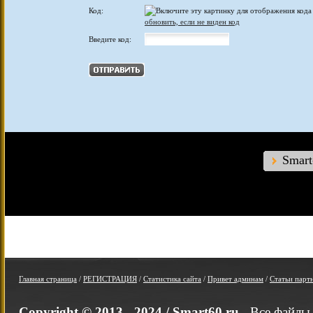
Код:
обновить, если не виден код
Введите код:
Smar
Главная страница
/
РЕГИСТРАЦИЯ
/
Статистика сайта
/
Привет админам
/
Статьи парт
Copyright © 2013 - 2024 /
Smart60.ru
- Все файлы