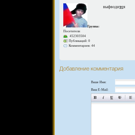
выфводи
тс
я
Группа:
Посетители
452303504
Публикаций: 0
Комментариев: 44
Добавление комментария
Ваше Имя:
Ваш E-Mail: