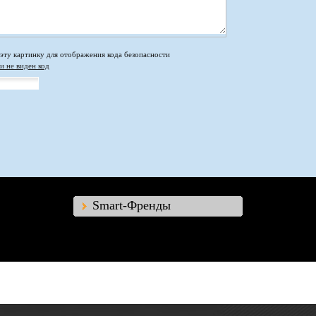
и не виден код
Smart-Френды