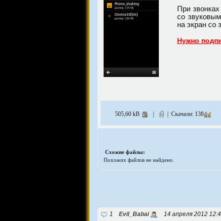
При звонках
со звуковым
на экран со
Нужно подп
505,60 kB
|
| Скачали: 138
Схожие файлы:
Похожих файлов не найдено.
1
Evil_Babai
14 апреля 2012 12: