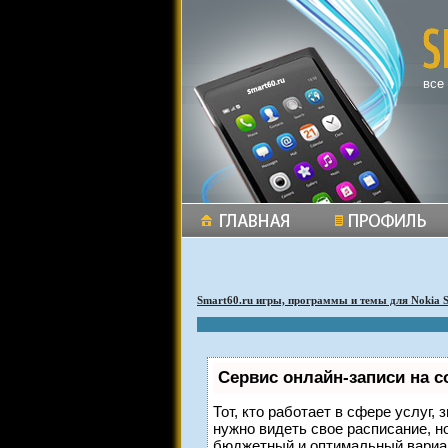
все
Smart60.ru игры, программы и темы для Nokia 
Сервис онлайн-записи на с
Тот, кто работает в сфере услуг,
нужно видеть свое расписание, н
бюджетный и оптимальный вариа