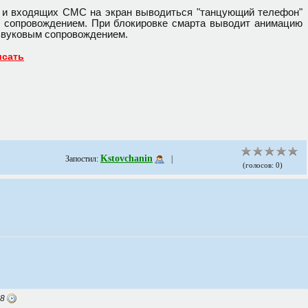
 и входящих СМС на экран выводиться "танцующий телефон"
 сопровождением. При блокировке смарта выводит анимацию
 звуковым сопровождением.
исать
Kstovchanin
Запостил:
|
(голосов: 0)
48