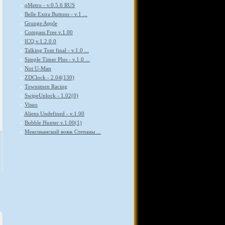
»
qMetro - v.0.5.6 RUS
»
Belle Extra Buttons - v.1 ...
»
Grunge Apple
»
Compass Free v.1.00
»
ICQ v.1.2.0.0
»
Talking Tom final - v.1.0 ...
»
Simple Timer Plus - v.1.0 ...
»
Not U-Man
»
ZDClock - 2.04(130)
»
Townsmen Racing
»
SwipeUnlock - 1.02(0)
»
Visuo
»
Aliens Undefined - v.1.00
»
Bubble Hunter v.1.00(1)
»
Мексиканский вояж Степаны ...