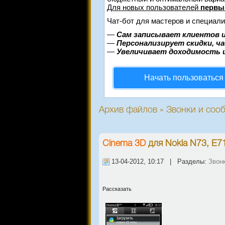
Для новых пользователей
первы
Чат-бот для мастеров и специали
—
Сам записывает клиентов и
—
Персонализирует скидки, ч
—
Увеличивает доходимость 
Начать пользоваться
Архив файлов » Звонки и соо
Сinema 3D
для
Nokia N73, E7
13-04-2012, 10:17 | Разделы:
Звон
Рассказать