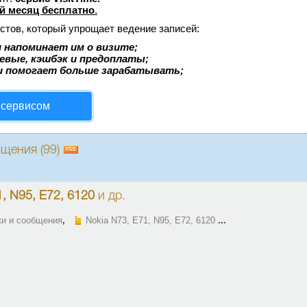
й месяц бесплатно
.
стов, который упрощает ведение записей:
 напоминает им о визите;
аевые, кэшбэк и предоплаты;
и помогает больше зарабатывать;
 сервисом
бщения (99)
1, N95, E72, 6120
и др.
ки и сообщения
,
Nokia N73, E71, N95, E72, 6120
...