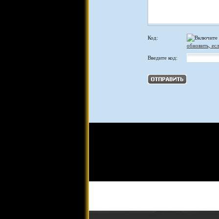
Код:
обновить, есл
Введите код: