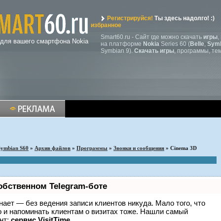
Регистрируйся!
Ты здесь надолго! :)
избранное
Smart60.ru - Сайт где можно скачать
игры
,
 для вашего смартфона Nokia
на платформе
Nokia
Series 60 (
Belle
,
Symb
Symbian 9).
Скачать игры
, программы, те
Symbian S60
»
Архив файлов
»
Программы
»
Звонки и сообщения
» Сinema 3D
обственном Telegram-боте
 знает — без ведения записи клиентов никуда. Мало того, что
о и напоминать клиентам о визитах тоже. Нашли самый
нт:
сервис VisitTime.