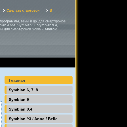
Сделать стартовой
В
программы
, темы и др. для смартфонов
ian Anna
,
Symbian^3
,
Symbian 9.4
,
мы для смартфонов Nokia и
Android
Главная
Symbian 6, 7, 8
Symbian 9
Symbian 9.4
Symbian ^3 / Anna / Belle