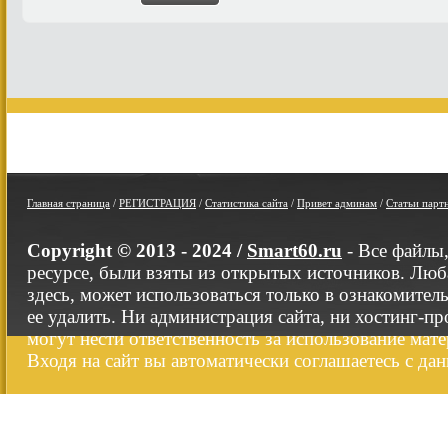
Главная страница
/
РЕГИСТРАЦИЯ
/
Статистика сайта
/
Привет админам
/
Статьи парт
Copyright © 2013 - 2024 /
Smart60.ru
- Все файлы
ресурсе, были взяты из открытых источников. Люб
здесь, может использоваться только в ознакомител
ее удалить. Ни администрация сайта, ни хостинг-п
могут нести ответственность за использование мате
Входя на сайт вы автоматически соглашаетесь с да