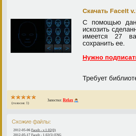
Скачать FaceIt v.
С помощью дан
искозить сделан
имеется 27 ва
сохранить ее.
Нужно подписат
Требует библиот
Relax
Запостил:
(голосов: 1)
Схожие файлы:
2012-05-06
FaceIt - v.1.02(0)
2012-05-17
FaceIt - 1.02(5) ENG