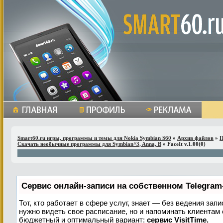
Smart60.ru игры, программы и темы для Nokia Symbian S60
»
Архив файлов
»
П
Скачать необычные программы для Symbian^3, Anna, B
» FaceIt v.1.00(0)
Сервис онлайн-записи на собственном Telegram
Тот, кто работает в сфере услуг, знает — без ведения запи
нужно видеть свое расписание, но и напоминать клиентам
бюджетный и оптимальный вариант:
сервис VisitTime.