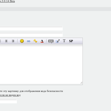
.3.0.14 Beta
если не виден код