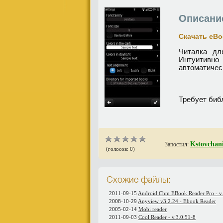
Описани
Скачать eBoo
Читалка дл
Интуитивно
автоматичес
Требует биб
Kstovchan
Запостил:
(голосов: 0)
Схожие файлы:
2011-09-15
Android Chm EBook Reader Pro - v.
2008-10-29
Anyview v3.2.24 - Ebook Reader
2005-02-14
Mobi reader
2011-09-03
Cool Reader - v.3.0.51-8