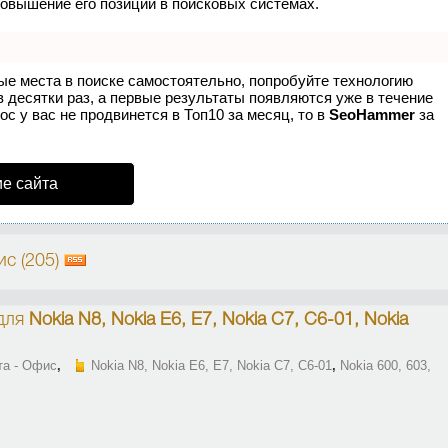
повышение его позиций в поисковых системах.
ые места в поиске самостоятельно, попробуйте технологию
в десятки раз, а первые результаты появляются уже в течение
ос у вас не продвинется в Топ10 за месяц, то в
SeoHammer
за
е сайта
ис (205)
для
Nokia N8, Nokia E6, E7, Nokia C7, C6-01, Nokia
та - Офис
,
Nokia N8, Nokia E6, E7, Nokia C7, C6-01
,
Nokia 600, 603,