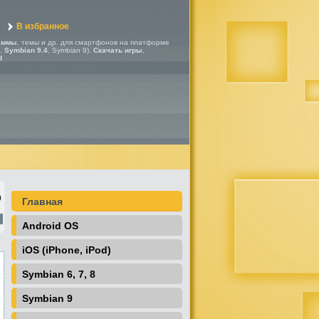
В избранное
аммы
, темы и др. для смартфонов на платформе
,
Symbian 9.4
, Symbian 9).
Скачать игры
,
d
)
Главная
Android OS
iOS (iPhone, iPod)
Symbian 6, 7, 8
Symbian 9