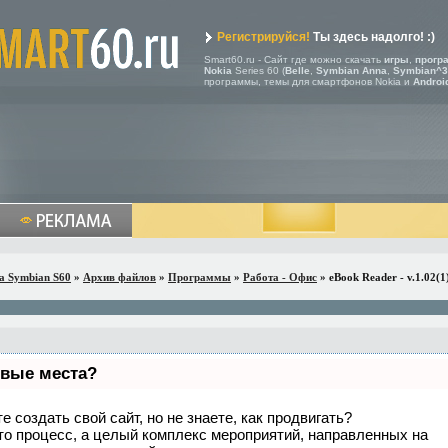
Регистрируйся!
Ты здесь надолго! :)
Smart60.ru - Сайт где можно скачать
игры
,
прогр
Nokia
Series 60 (
Belle
,
Symbian Anna
,
Symbian^3
программы, темы для смартфонов Nokia и
Androi
a Symbian S60
»
Архив файлов
»
Программы
»
Работа - Офис
» eBook Reader - v.1.02(1
рвые места?
 создать свой сайт, но не знаете, как продвигать?
то процесс, а целый комплекс мероприятий, направленных на