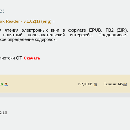
е:
↓
k Reader - v.1.02(1) (eng)
я чтения электронных книг в формате EPUB, FB2 (ZIP.).
 понятный пользовательский интерфейс. Поддерживает
кое определение кодировок.
лиотеки QT:
Скачать
in
192,08 kB
Скачали: 145
2.1.5