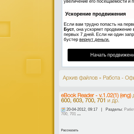
увеличение его посещаемости и 
Ускорение продвижения
Если вам трудно попасть на перв
Буст
, она ускоряет продвижение 
первых 7 дней. Если ни один запр
бустер
вернут деньги.
Начать продвижени
Архив файлов » Работа - Оф
eBook Reader - v.1.02(1) (eng)
600, 603, 700, 701
и др.
20-04-2012, 09:17 | Разделы:
Рабо
700, 701
...
Рассказать