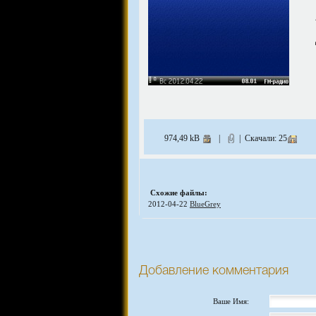
974,49 kB
|
| Скачали: 25
Схожие файлы:
2012-04-22
BlueGrey
Добавление комментария
Ваше Имя: