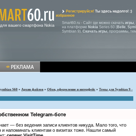
Регистрируйся!
Ты здесь надолго! :)
избранное
Smart60.ru - Сайт где можно скачать
игры
,
 для вашего смартфона Nokia
на платформе
Nokia
Series 60 (
Belle
,
Symb
Symbian 9).
Скачать игры
, программы, те
Symbian S60
»
Архив файлов
»
Обои, оформление и интерфейс
»
Темы для Symbian 9 -
обственном Telegram-боте
 знает — без ведения записи клиентов никуда. Мало того, что
о и напоминать клиентам о визитах тоже. Нашли самый
нт:
сервис VisitTime.