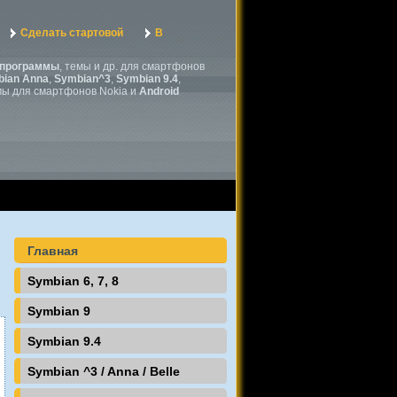
Сделать стартовой
В
программы
, темы и др. для смартфонов
ian Anna
,
Symbian^3
,
Symbian 9.4
,
мы для смартфонов Nokia и
Android
Главная
Symbian 6, 7, 8
Symbian 9
Symbian 9.4
Symbian ^3 / Anna / Belle