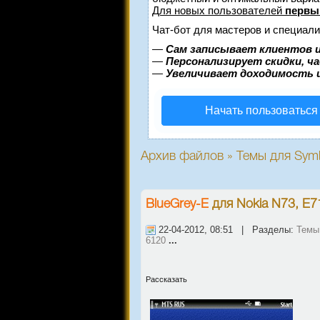
Для новых пользователей
первы
Чат-бот для мастеров и специали
—
Сам записывает клиентов и
—
Персонализирует скидки, ч
—
Увеличивает доходимость 
Начать пользоваться
Архив файлов » Темы для Symbi
BlueGrey-E
для
Nokia N73, E7
22-04-2012, 08:51 | Разделы:
Темы 
6120
...
Рассказать