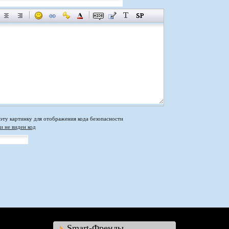
и не виден код
Smart-Френды