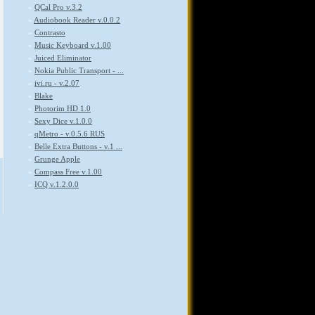
»
QCal Pro v.3.2
»
Audiobook Reader v.0.0.2
»
Contrasto
»
Music Keyboard v.1.00
»
Juiced Eliminator
»
Nokia Public Transport - ...
»
ivi.ru - v.2.07
»
Blake
»
Photorim HD 1.0
»
Sexy Dice v.1.0.0
»
qMetro - v.0.5.6 RUS
»
Belle Extra Buttons - v.1 ...
»
Grunge Apple
»
Compass Free v.1.00
»
ICQ v.1.2.0.0