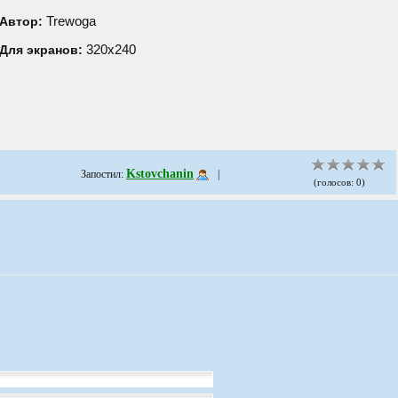
Trewoga
Автор:
320х240
Для экранов:
Kstovchanin
Запостил:
|
(голосов: 0)