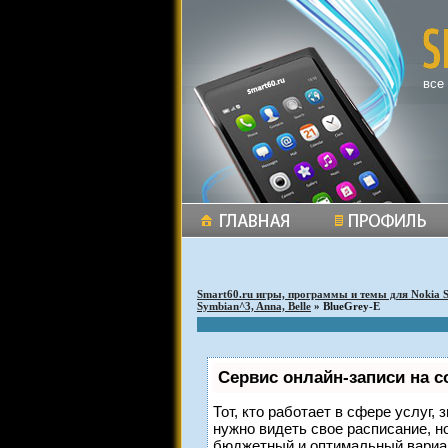
все
Smart60.ru игры, программы и темы для Nokia 
Symbian^3, Anna, Belle
» BlueGrey-E
Сервис онлайн-записи на с
Тот, кто работает в сфере услуг,
нужно видеть свое расписание, н
бюджетный и оптимальный вариа