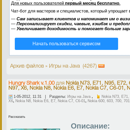
Для новых пользователей
первый месяц бесплатно
.
Чат-бот для мастеров и специалистов, который упрощает 
—
Сам записывает клиентов и напоминает им о виз
—
Персонализирует скидки, чаевые, кэшбэк и предо
—
Увеличивает доходимость и помогает больше за
Начать пользоваться сервисом
Архив файлов » Игры на Java (4267)
Hungry Shark v.1.00
для
Nokia N73, E71, N95, E72, 
N97, X6, Nokia N8, Nokia E6, E7, Nokia C7, C6-01, N
1-05-2012, 11:31 | Разделы:
Игры на Java
,
Nokia N73, E71,
X6
,
Nokia N8, Nokia E6, E7, Nokia C7, C6-01
,
Nokia 600, 603, 700, 701
Рассказать
Описание: