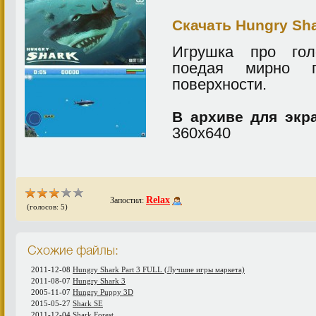
Скачать Hungry Sha
Игрушка про гол
поедая мирно 
поверхности.
В архиве для экр
360х640
Relax
Запостил:
(голосов: 5)
Схожие файлы:
2011-12-08
Hungry Shark Part 3 FULL (Лучшие игры маркета)
2011-08-07
Hungry Shark 3
2005-11-07
Hungry Puppy 3D
2015-05-27
Shark SE
2011-12-04
Shark Forest