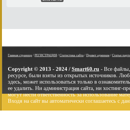
Главная страница
/
РЕГИСТРАЦИЯ
/
Статистика сайта
/
Привет админам
/
Статьи парт
Copyright © 2013 - 2024 /
Smart60.ru
- Все файлы
ресурсе, были взяты из открытых источников. Люб
здесь, может использоваться только в ознакомител
ее удалить. Ни администрация сайта, ни хостинг-п
могут нести ответственность за использование мате
Входя на сайт вы автоматически соглашаетесь с да