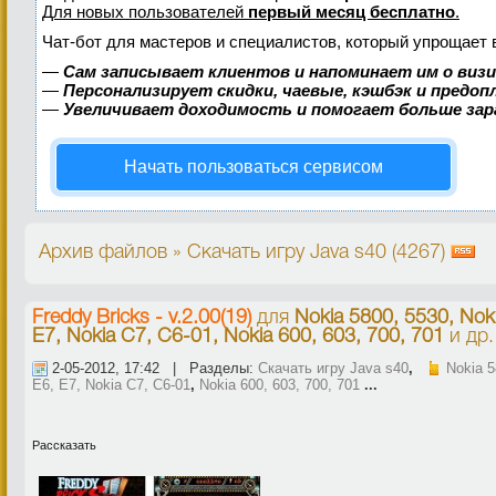
Для новых пользователей
первый месяц бесплатно
.
Чат-бот для мастеров и специалистов, который упрощает 
—
Сам записывает клиентов и напоминает им о виз
—
Персонализирует скидки, чаевые, кэшбэк и предо
—
Увеличивает доходимость и помогает больше за
Начать пользоваться сервисом
Архив файлов » Скачать игру Java s40 (4267)
Freddy Bricks - v.2.00(19)
для
Nokia 5800, 5530, Noki
E7, Nokia C7, C6-01, Nokia 600, 603, 700, 701
и др.
2-05-2012, 17:42 | Разделы:
Скачать игру Java s40
,
Nokia 5
E6, E7, Nokia C7, C6-01
,
Nokia 600, 603, 700, 701
...
Рассказать