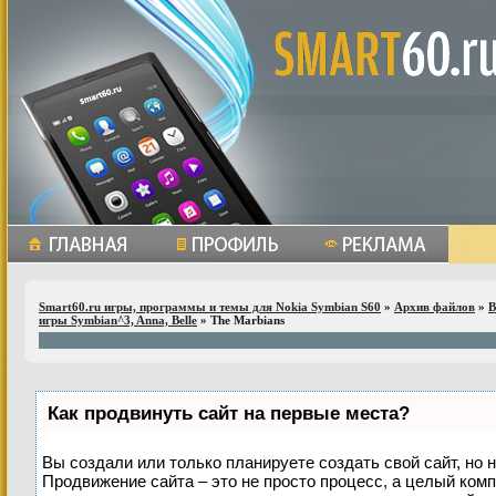
Smart60.ru игры, программы и темы для Nokia Symbian S60
»
Архив файлов
»
В
игры Symbian^3, Anna, Belle
» The Marbians
Как продвинуть сайт на первые места?
Вы создали или только планируете создать свой сайт, но н
Продвижение сайта – это не просто процесс, а целый ком