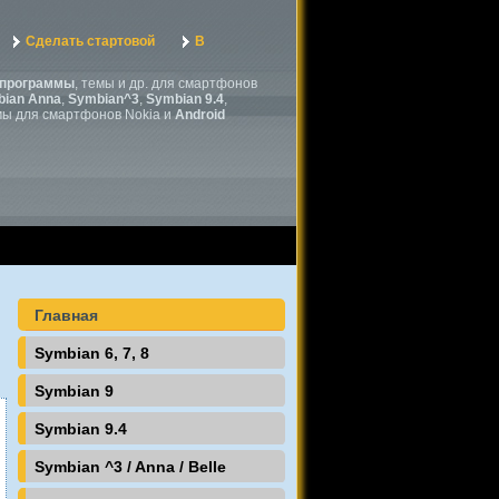
Сделать стартовой
В
программы
, темы и др. для смартфонов
ian Anna
,
Symbian^3
,
Symbian 9.4
,
мы для смартфонов Nokia и
Android
Главная
Symbian 6, 7, 8
Symbian 9
Symbian 9.4
Symbian ^3 / Anna / Belle