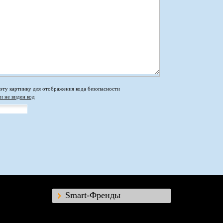
и не виден код
Smart-Френды