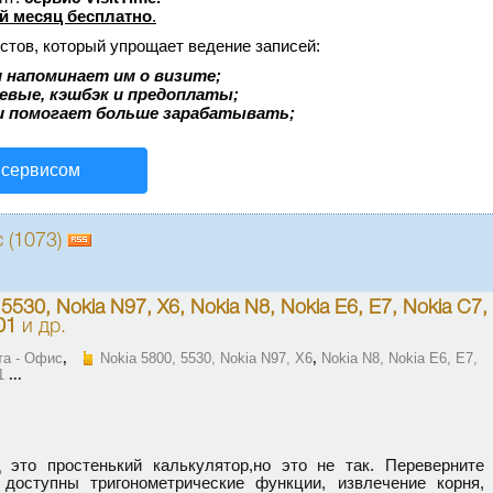
й месяц бесплатно
.
стов, который упрощает ведение записей:
 напоминает им о визите;
аевые, кэшбэк и предоплаты;
и помогает больше зарабатывать;
 сервисом
 (1073)
 5530, Nokia N97, X6, Nokia N8, Nokia E6, E7, Nokia C7,
01
и др.
та - Офис
,
Nokia 5800, 5530, Nokia N97, X6
,
Nokia N8, Nokia E6, E7,
1
...
 это простенький калькулятор,но это не так. Переверните
доступны тригонометрические функции, извлечение корня,