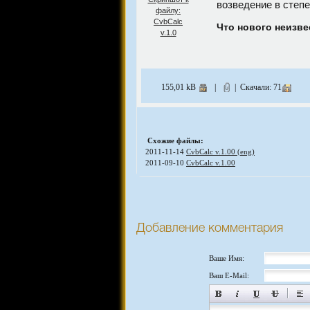
возведение в степе
Что нового неизве
155,01 kB
|
| Скачали: 71
Схожие файлы:
2011-11-14
CvbCalc v.1.00 (eng)
2011-09-10
CvbCalc v.1.00
Добавление комментария
Ваше Имя:
Ваш E-Mail: