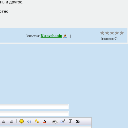
нь и другое.
стно
Kstovchanin
Запостил:
|
(голосов: 0)