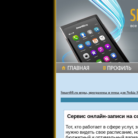
все
Smart60.ru игры, программы и темы для Nokia 
Сервис онлайн-записи на с
Тот, кто работает в сфере услуг,
нужно видеть свое расписание, н
бюджетный и оптимальный вариа