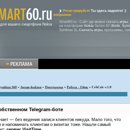
Регистрируйся!
Ты здесь надолго! :)
избранное
Smart60.ru - Сайт где можно скачать
игры
,
 для вашего смартфона Nokia
на платформе
Nokia
Series 60 (
Belle
,
Symb
Symbian 9).
Скачать игры
, программы, те
Symbian S60
»
Архив файлов
»
Программы
»
Работа - Офис
» CvbCalc v.1.0
обственном Telegram-боте
 знает — без ведения записи клиентов никуда. Мало того, что
о и напоминать клиентам о визитах тоже. Нашли самый
нт:
сервис VisitTime.