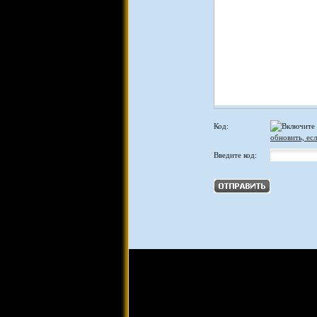
Код:
обновить, есл
Введите код: