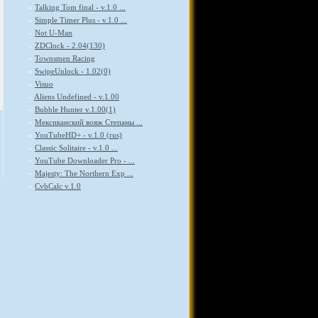
»
Talking Tom final - v.1.0 ...
»
Simple Timer Plus - v.1.0 ...
»
Not U-Man
»
ZDClock - 2.04(130)
»
Townsmen Racing
»
SwipeUnlock - 1.02(0)
»
Visuo
»
Aliens Undefined - v.1.00
»
Bubble Hunter v.1.00(1)
»
Мексиканский вояж Степаны ...
»
YouTubeHD+ - v.1.0 (rus)
»
Classic Solitaire - v.1.0 ...
»
YouTube Downloader Pro - ...
»
Majesty: The Northern Exp ...
»
CvbCalc v.1.0