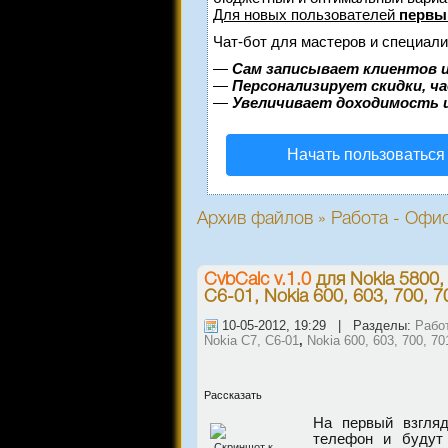
Для новых пользователей
первы
Чат-бот для мастеров и специали
—
Сам записывает клиентов и
—
Персонализирует скидки, ч
—
Увеличивает доходимость 
Начать пользоваться
Архив файлов » Работа - Офис
CvbCalc v.1.0
для
Nokia 5800,
C6-01, Nokia 600, 603, 700, 7
10-05-2012, 19:29 | Разделы:
Рабо
Nokia C7, C6-01
,
Nokia 600, 603, 700, 70
Рассказать
На первый взгляд
телефон и будут 