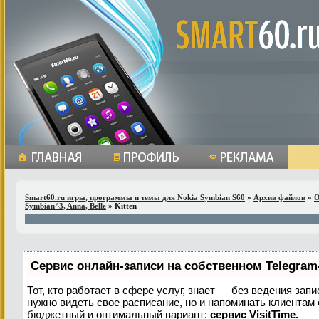
Smart60.ru игры, программы и темы для Nokia Symbian S60
»
Архив файлов
»
О
Symbian^3, Anna, Belle
» Kitten
Сервис онлайн-записи на собственном Telegram
Тот, кто работает в сфере услуг, знает — без ведения запи
нужно видеть свое расписание, но и напоминать клиентам
бюджетный и оптимальный вариант:
сервис VisitTime.