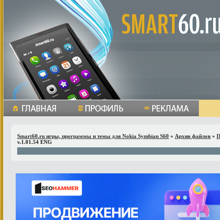
Smart60.ru игры, программы и темы для Nokia Symbian S60
»
Архив файлов
»
П
v.1.01.54 ENG