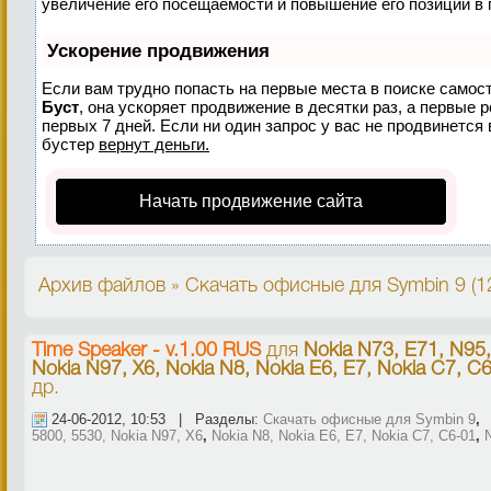
увеличение его посещаемости и повышение его позиций в 
Ускорение продвижения
Если вам трудно попасть на первые места в поиске самос
Буст
, она ускоряет продвижение в десятки раз, а первые 
первых 7 дней. Если ни один запрос у вас не продвинется 
бустер
вернут деньги.
Начать продвижение сайта
Архив файлов » Скачать офисные для Symbin 9 (1
Time Speaker - v.1.00 RUS
для
Nokia N73, E71, N95,
Nokia N97, X6, Nokia N8, Nokia E6, E7, Nokia C7, C6
др.
24-06-2012, 10:53 | Разделы:
Скачать офисные для Symbin 9
5800, 5530, Nokia N97, X6
,
Nokia N8, Nokia E6, E7, Nokia C7, C6-01
,