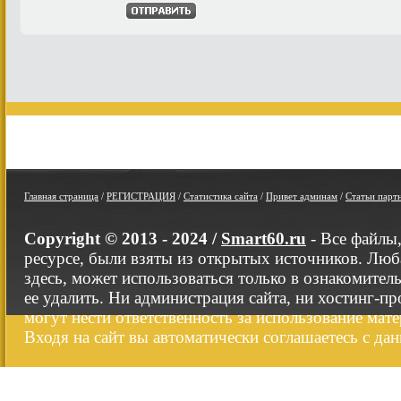
Главная страница
/
РЕГИСТРАЦИЯ
/
Статистика сайта
/
Привет админам
/
Статьи парт
Copyright © 2013 - 2024 /
Smart60.ru
- Все файлы
ресурсе, были взяты из открытых источников. Люб
здесь, может использоваться только в ознакомител
ее удалить. Ни администрация сайта, ни хостинг-п
могут нести ответственность за использование мате
Входя на сайт вы автоматически соглашаетесь с да