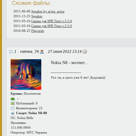
Схожие файлы:
2011-06-06
Speaker by arjun_arora
2011-11-25
Speaker
2011-03-16
Скины для SPB Time v.3.5.0
2011-03-16
Скины для SPB Time v.3.5.0
2010-08-22
Flipcards
1
romma_74
27 июня 2012 13:14
Nokia N8 - молчит...
--------------------
Ухх ты, я здесь уже 6 лет! Дедушка))
Группа:
Посетители
--
Публикаций: 0
Комментариев: 22
Смарт: Nokia N8-00
ОС: Nokia Belle
Прошивка:
111.040.0904
Оператор: МТС Украина