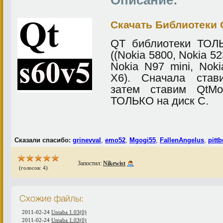
Описание:
Скачать Библиотеки 
QT библиотеки ТОЛ
((Nokia 5800, Nokia 52
Nokia N97 mini, Noki
X6). Сначала ставим 
затем ставим QtMobil
ТОЛЬКО на диск С.
Сказали спасибо:
grinevval
,
emo52
,
Mgogi55
,
FallenAngelus
,
pittb
Запостил:
Nikewist
(голосов: 4)
Схожие файлы:
2011-02-24
Untaba 1.03(0)
2011-02-24
Untaba 1.03(0)