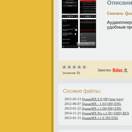
Описани
Скачать Qua
Аудиоплеер
удобным пр
Relax
Запостил:
(голосов: 0)
Схожие файлы:
2012-03-13
QuasarMX 0.9 (98) beta (eng)
2012-06-07
QuasarMX - 1.01(180) ENG
2013-01-22
QuasarMX v.1.06(396) ENG
2014-11-21
QuasarMX Pro v.1.09 (1090) RUS
2013-01-15
QuasarMX v.1.6.394 ENG