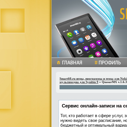
Smart60.ru игры, программы и темы для Noki
мультимедиа для Symbin 9
» QuasarMX v.1.6.
Сервис онлайн-записи на с
Тот, кто работает в сфере услуг,
нужно видеть свое расписание, н
бюджетный и оптимальный вариа