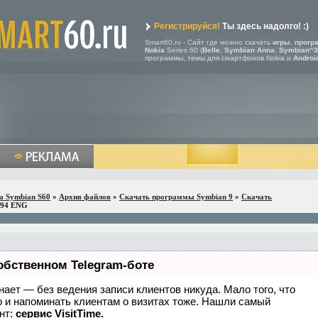
Регистрируйся!
Ты здесь надолго! :)
Smart60.ru - Сайт где можно скачать
игры
,
прогр
Nokia
Series 60 (
Belle
,
Symbian Anna
,
Symbian^3
программы, темы для смартфонов Nokia и
Androi
a Symbian S60
»
Архив файлов
»
Скачать программы Symbian 9
»
Скачать
394 ENG
обственном Telegram-боте
 знает — без ведения записи клиентов никуда. Мало того, что
о и напоминать клиентам о визитах тоже. Нашли самый
нт:
сервис VisitTime.