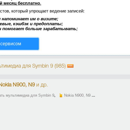
й месяц бесплатно
.
стов, который упрощает ведение записей:
 напоминает им о визите;
аевые, кэшбэк и предоплаты;
и помогает больше зарабатывать;
 сервисом
ьтимедиа для Symbin 9 (985)
Nokia N900, N9
и др.
ать мультимедиа для Symbin 9
,
Nokia N900, N9
...