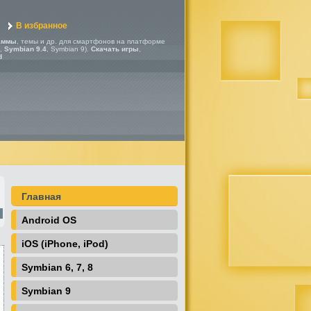
В избранное
аммы
, темы и др. для смартфонов на платформе
,
Symbian 9.4
, Symbian 9).
Скачать игры
,
d
Главная
Android OS
iOS (iPhone, iPod)
Symbian 6, 7, 8
Symbian 9