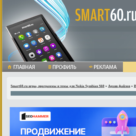
Smart60.ru игры, программы и темы для Nokia Symbian S60
»
Архив файлов
»