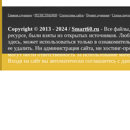
Главная страница
/
РЕГИСТРАЦИЯ
/
Статистика сайта
/
Привет админам
/
Статьи парт
Copyright © 2013 - 2024 /
Smart60.ru
- Все файлы
ресурсе, были взяты из открытых источников. Люб
здесь, может использоваться только в ознакомител
ее удалить. Ни администрация сайта, ни хостинг-п
могут нести ответственность за использование мате
Входя на сайт вы автоматически соглашаетесь с да