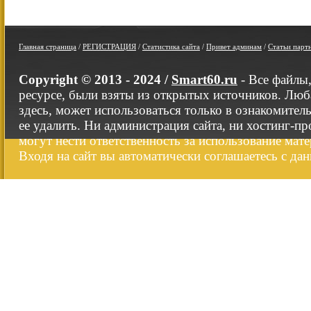
Главная страница
/
РЕГИСТРАЦИЯ
/
Статистика сайта
/
Привет админам
/
Статьи парт
Copyright © 2013 - 2024 /
Smart60.ru
- Все файлы
ресурсе, были взяты из открытых источников. Люб
здесь, может использоваться только в ознакомител
ее удалить. Ни администрация сайта, ни хостинг-п
могут нести ответственность за использование мате
Входя на сайт вы автоматически соглашаетесь с да