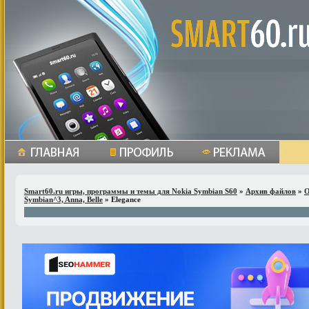
Smart60.ru игры, программы и темы для Nokia Symbian S60
»
Архив файлов
»
О
Symbian^3, Anna, Belle
» Elegance