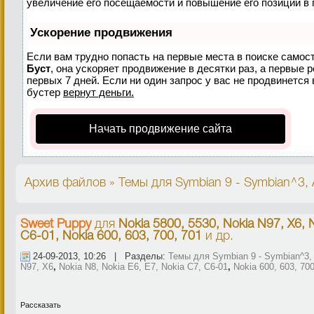
увеличение его посещаемости и повышение его позиций в 
Ускорение продвижения
Если вам трудно попасть на первые места в поиске самос
Буст
, она ускоряет продвижение в десятки раз, а первые 
первых 7 дней. Если ни один запрос у вас не продвинется 
бустер
вернут деньги.
Начать продвижение сайта
Архив файлов » Темы для Symbian 9 - Symbian^3, A
Sweet Puppy
для
Nokia 5800, 5530, Nokia N97, X6, N
C6-01, Nokia 600, 603, 700, 701
и др.
24-09-2013, 10:26 | Разделы:
Темы для Symbian 9 - Symbian^3, 
N97, X6
,
Nokia N8, Nokia E6, E7, Nokia C7, C6-01
,
Nokia 600, 603, 700
Рассказать