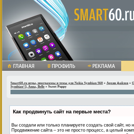
Smart60.ru игры, программы и темы для Nokia Symbian S60
»
Архив файлов
»
О
Symbian^3, Anna, Belle
» Sweet Puppy
Как продвинуть сайт на первые места?
Вы создали или только планируете создать свой сайт, но н
Продвижение сайта – это не просто процесс, а целый ком