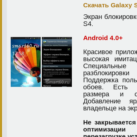
Скачать Galaxy S
Экран блокировк
S4.
Android 4.0+
Красивое прилож
высокая имита
Специальные
разблокировки
Поддержка поль
обоев. Есть в
размера и с
Добавление я
владельце на эк
Не закрывается
оптимизации
перезагрузке ус