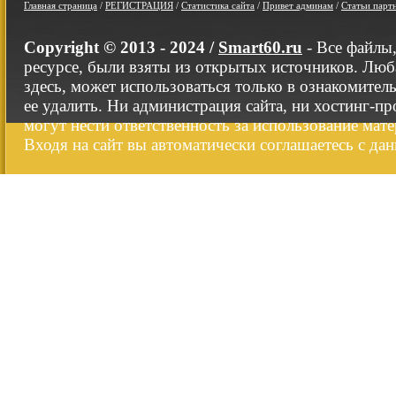
Главная страница
/
РЕГИСТРАЦИЯ
/
Статистика сайта
/
Привет админам
/
Статьи парт
Copyright © 2013 - 2024 /
Smart60.ru
- Все файлы
ресурсе, были взяты из открытых источников. Люб
здесь, может использоваться только в ознакомител
ее удалить. Ни администрация сайта, ни хостинг-п
могут нести ответственность за использование мате
Входя на сайт вы автоматически соглашаетесь с да