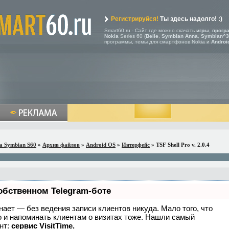
Регистрируйся!
Ты здесь надолго! :)
Smart60.ru - Сайт где можно скачать
игры
,
прогр
Nokia
Series 60 (
Belle
,
Symbian Anna
,
Symbian^3
программы, темы для смартфонов Nokia и
Androi
a Symbian S60
»
Архив файлов
»
Android OS
»
Интерфейс
» TSF Shell Pro v. 2.0.4
обственном Telegram-боте
 знает — без ведения записи клиентов никуда. Мало того, что
о и напоминать клиентам о визитах тоже. Нашли самый
нт:
сервис VisitTime.