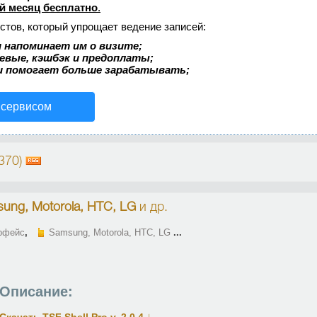
й месяц бесплатно
.
стов, который упрощает ведение записей:
 напоминает им о визите;
аевые, кэшбэк и предоплаты;
и помогает больше зарабатывать;
 сервисом
370)
ung, Motorola, HTC, LG
и др.
рфейс
,
Samsung, Motorola, HTC, LG
...
Описание:
↓