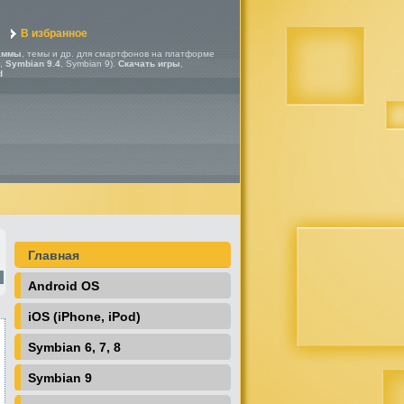
В избранное
аммы
, темы и др. для смартфонов на платформе
,
Symbian 9.4
, Symbian 9).
Скачать игры
,
d
Главная
Android OS
iOS (iPhone, iPod)
Symbian 6, 7, 8
Symbian 9