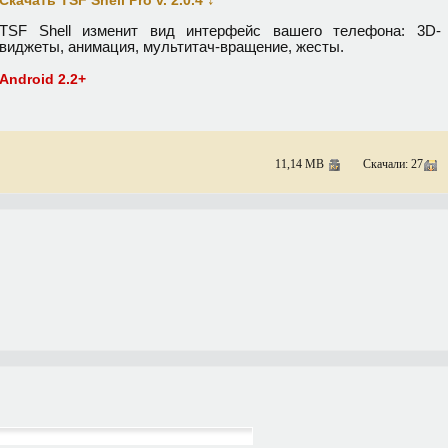
Скачать TSF Shell Pro v. 2.0.4
TSF Shell изменит вид интерфейс вашего телефона: 3D-
виджеты, анимация, мультитач-вращение, жесты.
Android 2.2+
11,14 MB
Скачали: 27