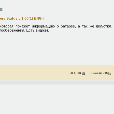
е:
↓
ery Status v.1.00(1) ENG
которая покажет информацию о батарее, а так же вкл/откл.
госбережения. Есть виджет.
120,17 kB
Скачали: 218