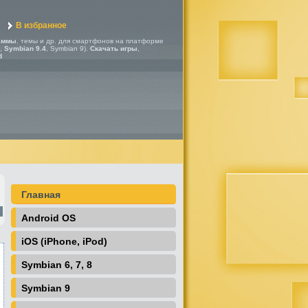
В избранное
аммы
, темы и др. для смартфонов на платформе
,
Symbian 9.4
, Symbian 9).
Скачать игры
,
d
Главная
Android OS
iOS (iPhone, iPod)
Symbian 6, 7, 8
Symbian 9