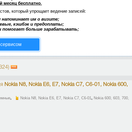
й месяц бесплатно
.
стов, который упрощает ведение записей:
 напоминает им о визите;
аевые, кэшбэк и предоплаты;
и помогает больше зарабатывать;
 сервисом
324)
ля
Nokia N8, Nokia E6, E7, Nokia C7, C6-01, Nokia 600,
емные
,
Nokia N8, Nokia E6, E7, Nokia C7, C6-01
,
Nokia 600, 603, 700,