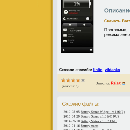
Описани
Скачать Batt
Программа, 
режима энер
Сказали спасибо:
linlin
,
vildanka
Relax
Запостил:
(голосов: 3)
Схожие файлы:
2012-05-05
Battery Status Widget - v.1.00(0)
2015-04-20
Battery Status v.1.01(0) RUS
2014-09-10
Battery Status v.1.0.2 ENG
2012-04-16
Battery status