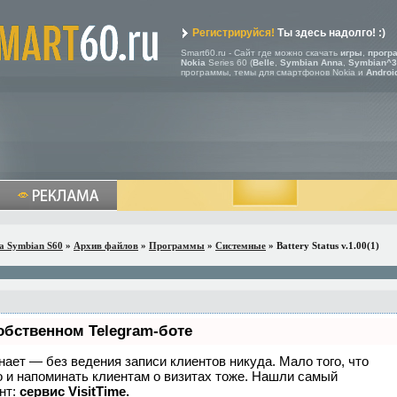
Регистрируйся!
Ты здесь надолго! :)
Smart60.ru - Сайт где можно скачать
игры
,
прогр
Nokia
Series 60 (
Belle
,
Symbian Anna
,
Symbian^3
программы, темы для смартфонов Nokia и
Androi
a Symbian S60
»
Архив файлов
»
Программы
»
Системные
» Battery Status v.1.00(1)
обственном Telegram-боте
 знает — без ведения записи клиентов никуда. Мало того, что
о и напоминать клиентам о визитах тоже. Нашли самый
нт:
сервис VisitTime.